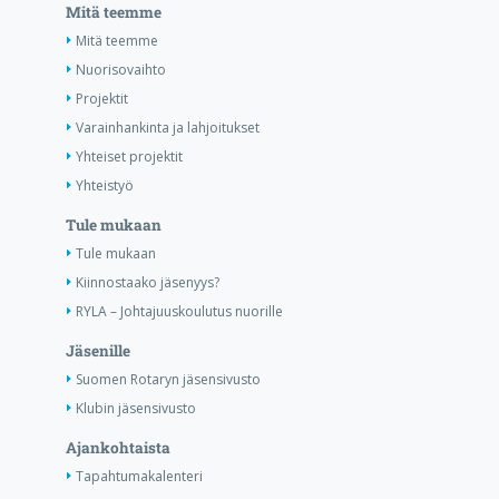
Mitä teemme
Mitä teemme
Nuorisovaihto
Projektit
Varainhankinta ja lahjoitukset
Yhteiset projektit
Yhteistyö
Tule mukaan
Tule mukaan
Kiinnostaako jäsenyys?
RYLA – Johtajuuskoulutus nuorille
Jäsenille
Suomen Rotaryn jäsensivusto
Klubin jäsensivusto
Ajankohtaista
Tapahtumakalenteri