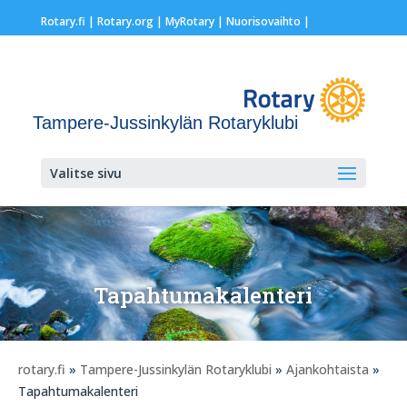
Rotary.fi
|
Rotary.org
|
MyRotary |
Nuorisovaihto
|
Tampere-Jussinkylän Rotaryklubi
Valitse sivu
Tapahtumakalenteri
rotary.fi
»
Tampere-Jussinkylän Rotaryklubi
»
Ajankohtaista
»
Tapahtumakalenteri