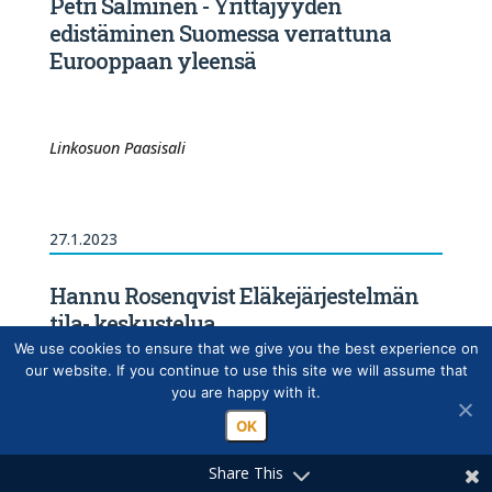
Petri Salminen - Yrittäjyyden
edistäminen Suomessa verrattuna
Eurooppaan yleensä
Linkosuon Paasisali
27.1.2023
Hannu Rosenqvist Eläkejärjestelmän
tila- keskustelua
We use cookies to ensure that we give you the best experience on
our website. If you continue to use this site we will assume that
you are happy with it.
Linkosuon Paasisali
OK
Share This