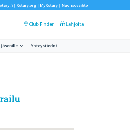
otary.fi
Rotary.org
MyRotary |
Nuorisovaihto
|
|
|
Club Finder
Lahjoita
Jäsenille
Yhteystiedot
railu