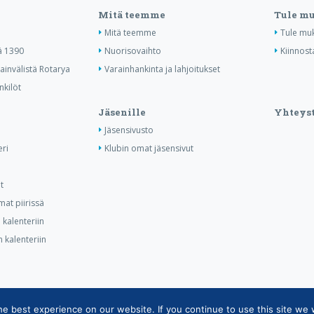
Mitä teemme
Tule m
Mitä teemme
Tule mu
ä 1390
Nuorisovaihto
Kiinnost
invälistä Rotarya
Varainhankinta ja lahjoitukset
nkilöt
Jäsenille
Yhteyst
Jäsensivusto
ri
Klubin omat jäsensivut
t
at piirissä
kalenteriin
 kalenteriin
 best experience on our website. If you continue to use this site we w
tietojärjestelmän tietosuojaseloste
|
Henkilötietojen käsittely Rotarytoiminnas