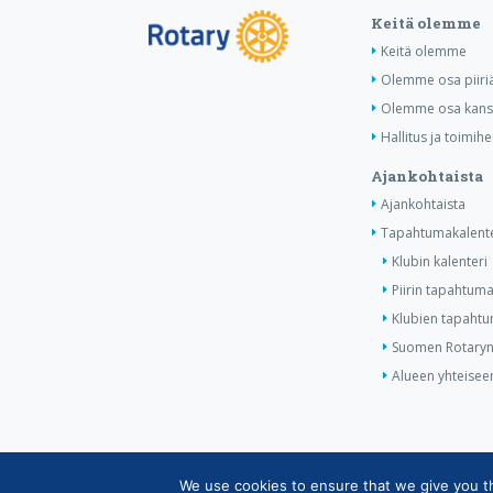
Keitä olemme
Keitä olemme
Olemme osa piiri
Olemme osa kansa
Hallitus ja toimihe
Ajankohtaista
Ajankohtaista
Tapahtumakalente
Klubin kalenteri
Piirin tapahtuma
Klubien tapahtum
Suomen Rotaryn 
Alueen yhteiseen
We use cookies to ensure that we give you the
Copyright © Suomen Rotarypalvelu ry 2026 |
Jäsen