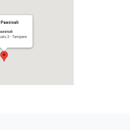
 Paasisali
aasisali
katu 3 - Tampere