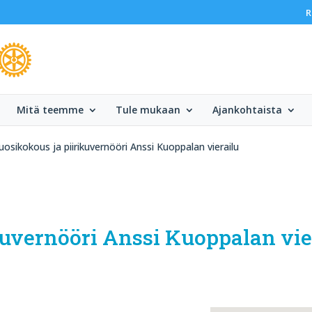
R
Mitä teemme
Tule mukaan
Ajankohtaista
osikokous ja piirikuvernööri Anssi Kuoppalan vierailu
kuvernööri Anssi Kuoppalan vie