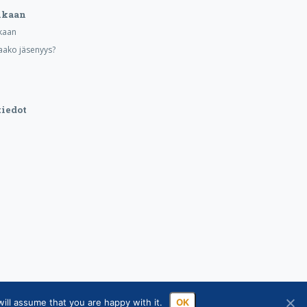
ukaan
kaan
aako jäsenyys?
iedot
ill assume that you are happy with it.
OK
sa