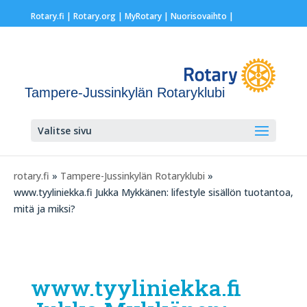
Rotary.fi
|
Rotary.org
|
MyRotary |
Nuorisovaihto
|
Tampere-Jussinkylän Rotaryklubi
Valitse sivu
rotary.fi
»
Tampere-Jussinkylän Rotaryklubi
»
www.tyyliniekka.fi Jukka Mykkänen: lifestyle sisällön tuotantoa,
mitä ja miksi?
www.tyyliniekka.fi