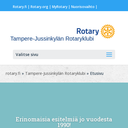
Rotary.fi
|
Rotary.org
|
MyRotary |
Nuorisovaihto
|
Tampere-Jussinkylän Rotaryklubi
Valitse sivu
rotary.fi
»
Tampere-Jussinkylän Rotaryklubi
» Etusivu
Erinomaisia esitelmiä jo vuodesta
1990!