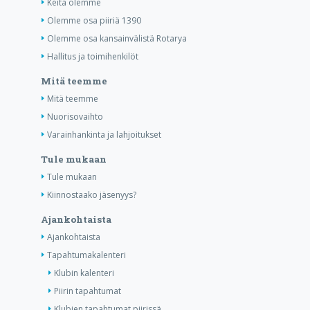
Keitä olemme
Olemme osa piiriä 1390
Olemme osa kansainvälistä Rotarya
Hallitus ja toimihenkilöt
Mitä teemme
Mitä teemme
Nuorisovaihto
Varainhankinta ja lahjoitukset
Tule mukaan
Tule mukaan
Kiinnostaako jäsenyys?
Ajankohtaista
Ajankohtaista
Tapahtumakalenteri
Klubin kalenteri
Piirin tapahtumat
Klubien tapahtumat piirissä