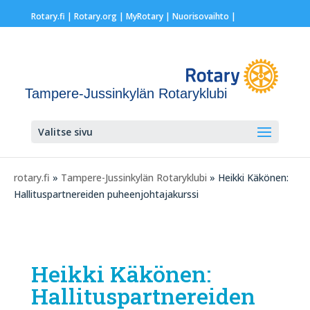
Rotary.fi
|
Rotary.org
|
MyRotary |
Nuorisovaihto
|
Tampere-Jussinkylän Rotaryklubi
Valitse sivu
rotary.fi
»
Tampere-Jussinkylän Rotaryklubi
» Heikki Käkönen:
Hallituspartnereiden puheenjohtajakurssi
Heikki Käkönen:
Hallituspartnereiden