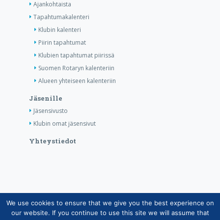
Ajankohtaista
Tapahtumakalenteri
Klubin kalenteri
Piirin tapahtumat
Klubien tapahtumat piirissä
Suomen Rotaryn kalenteriin
Alueen yhteiseen kalenteriin
Jäsenille
Jäsensivusto
Klubin omat jäsensivut
Yhteystiedot
We use cookies to ensure that we give you the best experience on
Copyright © Suomen Rotarypalvelu ry 2026 |
our website. If you continue to use this site we will assume that
Jäsentietojärjestelmän tietosuojaseloste
|
Henkilötietojen