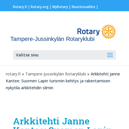
Rotary.fi
|
Rotary.org
|
MyRotary |
Nuorisovaihto
|
Tampere-Jussinkylän Rotaryklubi
Valitse sivu
rotary.fi
»
Tampere-Jussinkylän Rotaryklubi
» Arkkitehti Janne
Kantee: Suomen Lapin turismin kehitys ja rakentamisen
nykytila arkkitehdin silmin
Arkkitehti Janne