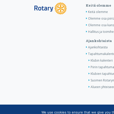
Keitä olemme
Keitä olemme
Olemme osa piiri
Olemme osa kansa
Hallitus ja toimihe
Ajankohtaista
Ajankohtaista
Tapahtumakalente
Klubin kalenteri
Piirin tapahtuma
Klubien tapahtum
Suomen Rotaryn 
Alueen yhteiseen
We use cookies to ensure that we give you the
Copyright © Suomen Rotarypalvelu ry 2026 |
Jäsen