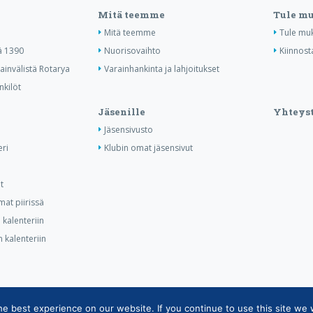
Mitä teemme
Tule m
Mitä teemme
Tule mu
ä 1390
Nuorisovaihto
Kiinnost
invälistä Rotarya
Varainhankinta ja lahjoitukset
nkilöt
Jäsenille
Yhteyst
Jäsensivusto
ri
Klubin omat jäsensivut
t
at piirissä
kalenteriin
 kalenteriin
 best experience on our website. If you continue to use this site we w
tietojärjestelmän tietosuojaseloste
|
Henkilötietojen käsittely Rotarytoiminnas