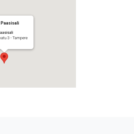
 Paasisali
aasisali
katu 3 - Tampere