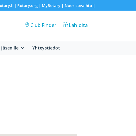
otary.fi
Rotary.org
MyRotary |
Nuorisovaihto
|
|
|
Club Finder
Lahjoita
Jäsenille
Yhteystiedot