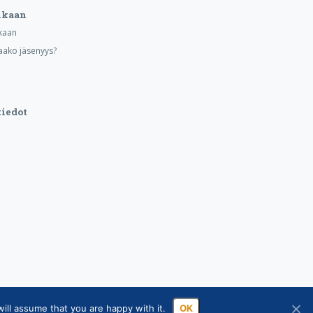
ukaan
kaan
aako jäsenyys?
iedot
ill assume that you are happy with it.
OK
sa