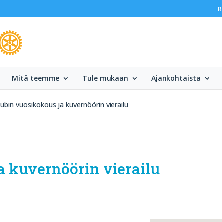
R
Mitä teemme
Tule mukaan
Ajankohtaista
ubin vuosikokous ja kuvernöörin vierailu
a kuvernöörin vierailu