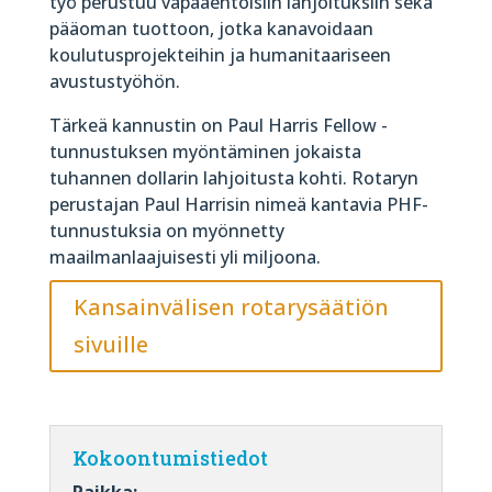
työ perustuu vapaaehtoisiin lahjoituksiin sekä
pääoman tuottoon, jotka kanavoidaan
koulutusprojekteihin ja humanitaariseen
avustustyöhön.
Tärkeä kannustin on Paul Harris Fellow -
tunnustuksen myöntäminen jokaista
tuhannen dollarin lahjoitusta kohti. Rotaryn
perustajan Paul Harrisin nimeä kantavia PHF-
tunnustuksia on myönnetty
maailmanlaajuisesti yli miljoona.
Kansainvälisen rotarysäätiön
sivuille
Kokoontumistiedot