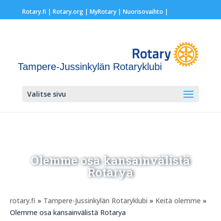
Rotary.fi
|
Rotary.org
|
MyRotary |
Nuorisovaihto
|
Tampere-Jussinkylän Rotaryklubi
Valitse sivu
Olemme osa kansainvälistä
Rotarya
rotary.fi
»
Tampere-Jussinkylän Rotaryklubi
»
Keitä olemme
»
Olemme osa kansainvälistä Rotarya