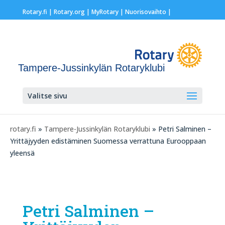
Rotary.fi
|
Rotary.org
|
MyRotary |
Nuorisovaihto
|
Tampere-Jussinkylän Rotaryklubi
Valitse sivu
rotary.fi
»
Tampere-Jussinkylän Rotaryklubi
» Petri Salminen –
Yrittäjyyden edistäminen Suomessa verrattuna Eurooppaan
yleensä
Petri Salminen –