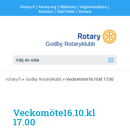
Rotary.fi
|
Rotary.org
|
MyRotary |
Ungdomsutbyte
|
Rotaract
| Club Finder
| Donera
Godby Rotaryklubb
Välj en sida
rotary.fi
»
Godby Rotaryklubb
» Veckomöte16.10.kl 17.00
Veckomöte16.10.kl
17.00