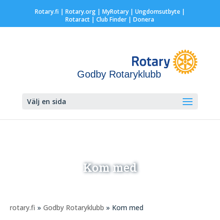
Rotary.fi
|
Rotary.org
|
MyRotary |
Ungdomsutbyte
|
Rotaract
| Club Finder
| Donera
Godby Rotaryklubb
Välj en sida
Kom med
rotary.fi
»
Godby Rotaryklubb
» Kom med