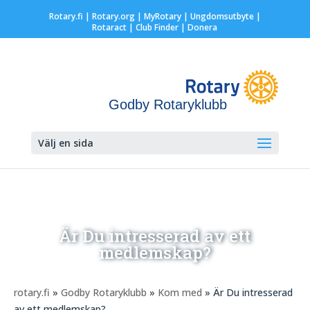
Rotary.fi
|
Rotary.org
|
MyRotary |
Ungdomsutbyte
|
Rotaract
| Club Finder
| Donera
Godby Rotaryklubb
Välj en sida
Är Du intresserad av ett
medlemskap?
rotary.fi
»
Godby Rotaryklubb
»
Kom med
» Är Du intresserad
av ett medlemskap?