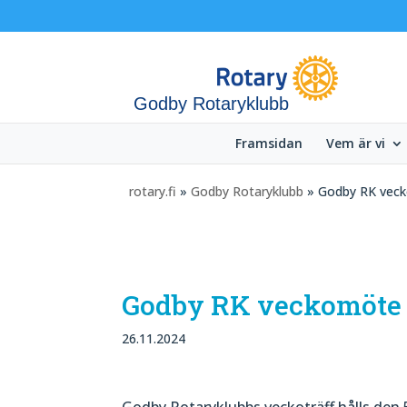
Godby Rotaryklubb
Framsidan
Vem är vi
rotary.fi
»
Godby Rotaryklubb
» Godby RK vec
Godby RK veckomöte
26.11.2024
Godby Rotaryklubbs veckoträff hålls den 