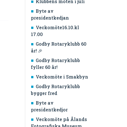
Klubbens möten i juli
Byte av
presidentkedjan
Veckomöte16.10.kl
17.00
Godby Rotaryklubb 60
år! 🎉
Godby Rotaryklubb
fyller 60 år!
Veckomöte i Smakbyn
Godby Rotaryklubb
bygger fred
Byte av
presidentkedjor
Veckomöte på Ålands
Fotografiska Museum