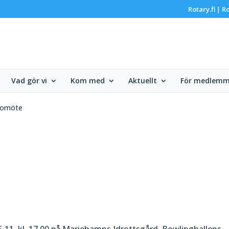
Rotary.fi
Ro
|
Vad gör vi
Kom med
Aktuellt
För medlemm
komöte
5.11. kl. 17.00 på Mariehamns Idrottsgård, Bowlinghallens