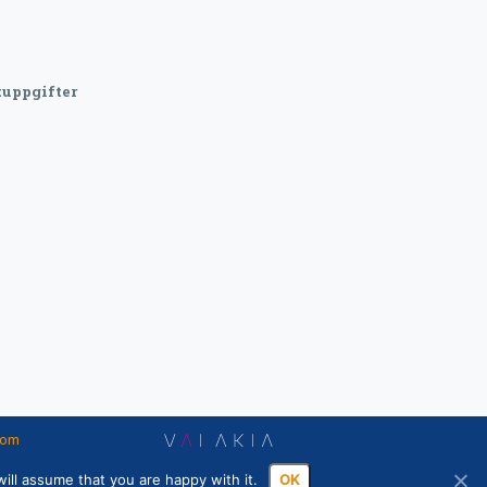
uppgifter
nom
ill assume that you are happy with it.
OK