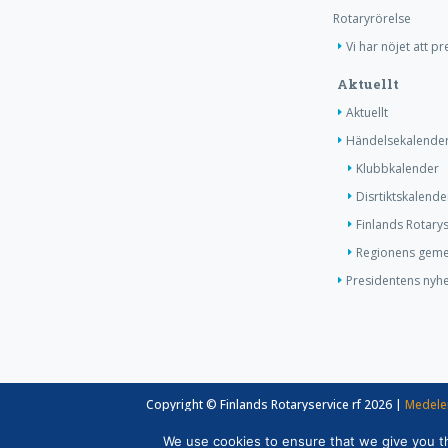
Rotaryrörelse
Vi har nöjet att p
Aktuellt
Aktuellt
Händelsekalende
Klubbkalender
Disrtiktskalende
Finlands Rotary
Regionens gem
Presidentens nyhe
Copyright © Finlands Rotaryservice rf 2026 |
Medele
We use cookies to ensure that we give you the