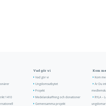
Vad gör vi
Kom me
Vad gör vi
Kom me
ionärer
Ungdomsutbytet
Är Du in
Projekt
medlemsk
trikt 1410
Medelanskaffning och donationer
RYLA – L
ernationell
Gemensamma projekt
ungdomar