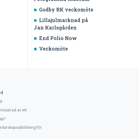
Godby RK veckomöte
Lillajulmarknad på
Jan Karlsgården
End Polio Now
Veckomöte
d
d
tresserad av ett
ap?
edarskapsutbildning för