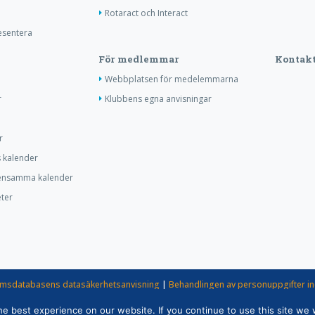
Rotaract och Interact
resentera
För medlemmar
Kontakt
Webbplatsen för medelemmarna
r
Klubbens egna anvisningar
r
s kalender
ensamma kalender
ter
msdatabasens datasäkerhetsanvisning
|
Behandlingen av personuppgifter i
rotaryverksamheten
 best experience on our website. If you continue to use this site we w