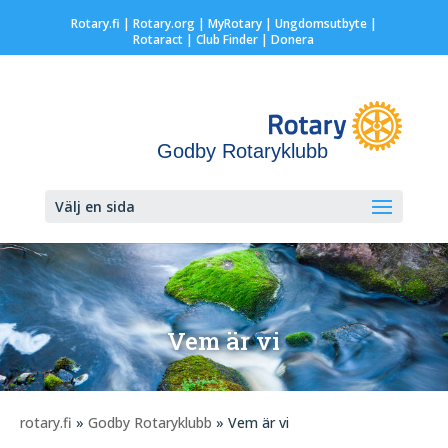
Rotary.fi
|
Rotary.org
|
MyRotary |
Ungdomsutbyte
|
Rotaract
| Club Finder
| Donera
Godby Rotaryklubb
Välj en sida
Vem är vi
rotary.fi
»
Godby Rotaryklubb
» Vem är vi