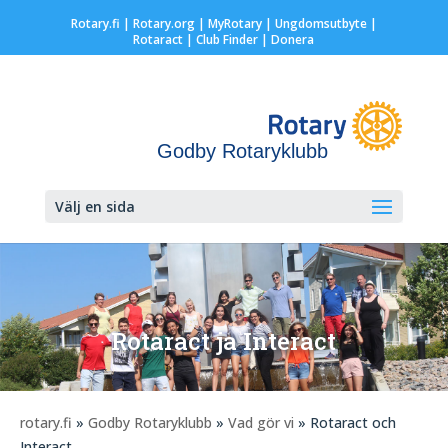
Rotary.fi
|
Rotary.org
|
MyRotary |
Ungdomsutbyte
|
Rotaract
| Club Finder
| Donera
Godby Rotaryklubb
Välj en sida
Rotaract ja Interact
rotary.fi
»
Godby Rotaryklubb
»
Vad gör vi
» Rotaract och
Interact