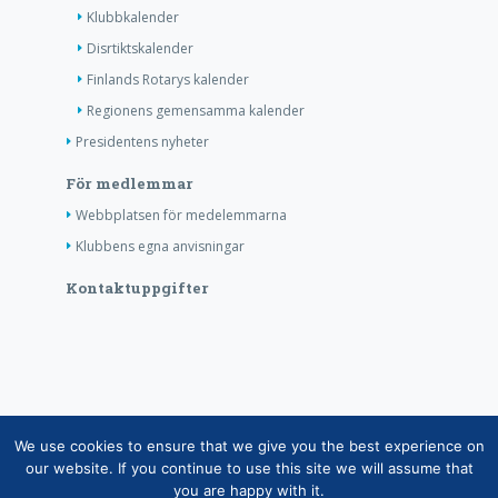
Klubbkalender
Disrtiktskalender
Finlands Rotarys kalender
Regionens gemensamma kalender
Presidentens nyheter
För medlemmar
Webbplatsen för medelemmarna
Klubbens egna anvisningar
Kontaktuppgifter
Copyright © Finlands Rotaryservice rf 2026 |
We use cookies to ensure that we give you the best experience on
Medelemsdatabasens datasäkerhetsanvisning
|
our website. If you continue to use this site we will assume that
you are happy with it.
Behandlingen av personuppgifter inom rotaryverksamheten