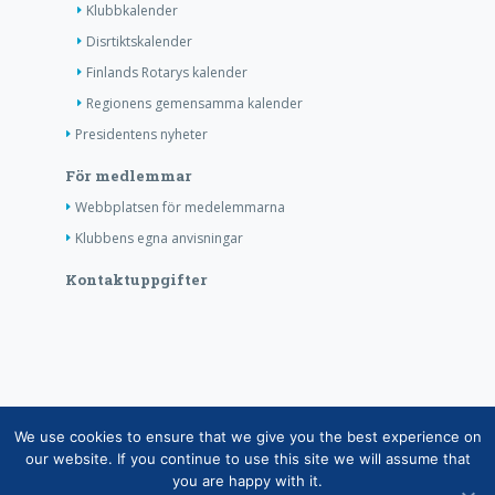
Klubbkalender
Disrtiktskalender
Finlands Rotarys kalender
Regionens gemensamma kalender
Presidentens nyheter
För medlemmar
Webbplatsen för medelemmarna
Klubbens egna anvisningar
Kontaktuppgifter
Copyright © Finlands Rotaryservice rf 2026 |
We use cookies to ensure that we give you the best experience on
Medelemsdatabasens datasäkerhetsanvisning
|
our website. If you continue to use this site we will assume that
you are happy with it.
Behandlingen av personuppgifter inom rotaryverksamheten