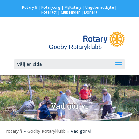
Rotary.fi
|
Rotary.org
|
MyRotary |
Ungdomsutbyte
|
Rotaract
| Club Finder
| Donera
Godby Rotaryklubb
Välj en sida
Vad gör vi
rotary.fi
»
Godby Rotaryklubb
» Vad gör vi