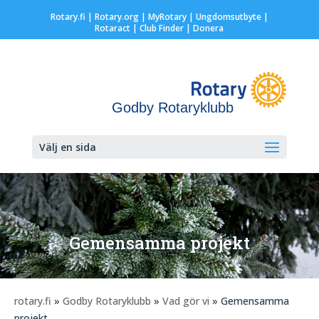
Rotary.fi
|
Rotary.org
|
MyRotary |
Ungdomsutbyte
|
Rotaract
| Club Finder
| Donera
Godby Rotaryklubb
Välj en sida
Gemensamma projekt
rotary.fi
»
Godby Rotaryklubb
»
Vad gör vi
» Gemensamma
projekt