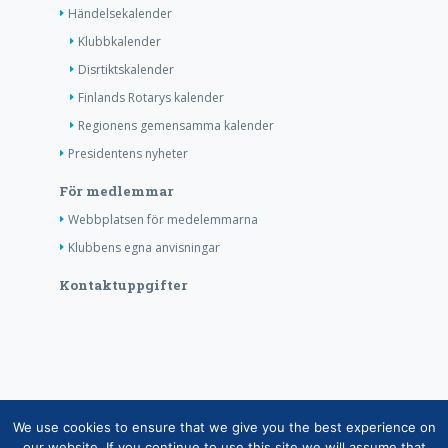
Händelsekalender
Klubbkalender
Disrtiktskalender
Finlands Rotarys kalender
Regionens gemensamma kalender
Presidentens nyheter
För medlemmar
Webbplatsen för medelemmarna
Klubbens egna anvisningar
Kontaktuppgifter
Copyright © Finlands Rotaryservice rf 2026 |
We use cookies to ensure that we give you the best experience on
Medelemsdatabasens datasäkerhetsanvisning
|
our website. If you continue to use this site we will assume that