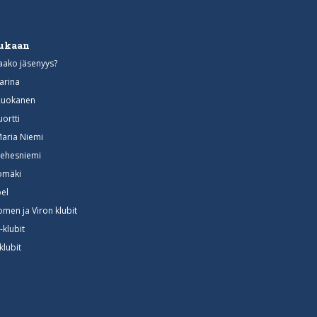
mukaan
aako jäsenyys?
arina
Ruokanen
uortti
Maria Niemi
ehesniemi
somäki
el
omen ja Viron klubit
-klubit
klubit