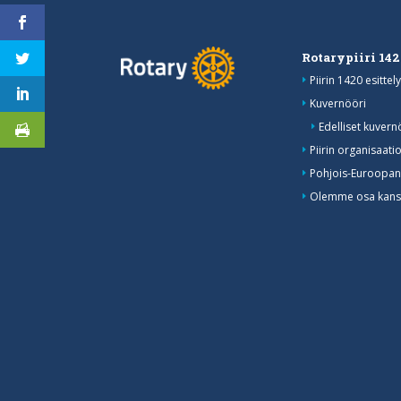
Rotarypiiri 14
Piirin 1420 esittely
Kuvernööri
Edelliset kuvern
Piirin organisaati
Pohjois-Euroopan
Olemme osa kansa