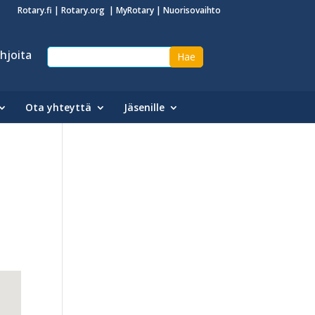
Rotary.fi
|
Rotary.org
|
MyRotary
|
Nuorisovaihto
hjoita
Ota yhteyttä
Jäsenille