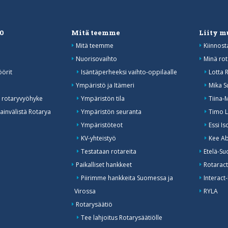
20
Mitä teemme
Liity 
Mitä teemme
Kiinnost
Nuorisovaihto
Minä rot
öörit
Isäntäperheeksi vaihto-oppilaalle
Lotta 
o
Ympäristö ja Itämeri
Mika S
 rotaryvyöhyke
Ympäristön tila
Tiina-
invälistä Rotarya
Ympäristön seuranta
Timo L
Ympäristöteot
Essi I
KV-yhteistyö
Kee Ab
Testataan rotareita
Etelä-Su
Paikalliset hankkeet
Rotaract
Piirimme hankkeita Suomessa ja
Interact-
Virossa
RYLA
Rotarysäätiö
Tee lahjoitus Rotarysäätiölle