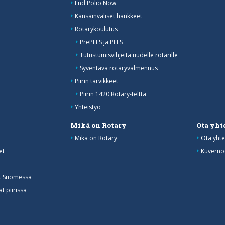
End Polio Now
Kansainväliset hankkeet
Rotarykoulutus
PrePELS ja PELS
Tutustumisvihjeitä uudelle rotarille
Syventävä rotaryvalmennus
Piirin tarvikkeet
Piirin 1420 Rotary-teltta
Yhteistyö
Mikä on Rotary
Ota yht
Mikä on Rotary
Ota yhte
et
Kuvernö
at Suomessa
t piirissä