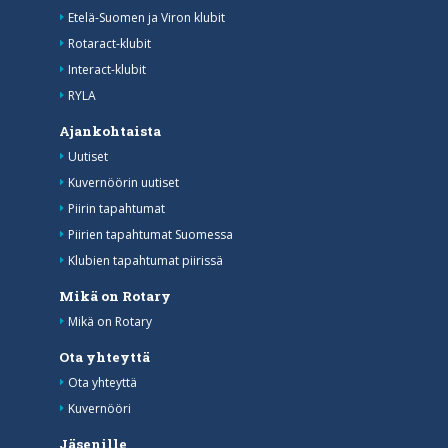
Etelä-Suomen ja Viron klubit
Rotaract-klubit
Interact-klubit
RYLA
Ajankohtaista
Uutiset
Kuvernöörin uutiset
Piirin tapahtumat
Piirien tapahtumat Suomessa
Klubien tapahtumat piirissä
Mikä on Rotary
Mikä on Rotary
Ota yhteyttä
Ota yhteyttä
Kuvernööri
Jäsenille