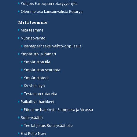
Pohjois-Euroopan rotaryvyöhyke
Olemme osa kansainvälistä Rotarya
Mitä teemme
Mitä teemme
Nuorisovaihto
Isäntäperheeksi vaihto-oppilaalle
Ympäristö ja Itämeri
Ympäristön tila
Ympäristön seuranta
Ympäristöteot
KV-yhteistyö
Testataan rotareita
Paikalliset hankkeet
Piirimme hankkeita Suomessa ja Virossa
Rotarysäätiö
Tee lahjoitus Rotarysäätiölle
End Polio Now