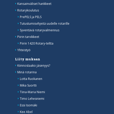
Kansainväliset hankkeet
Rotarykoulutus
PrePELS ja PELS
Tutustumisvihjeitä uudelle rotarille
Syventävä rotaryvalmennus
Piirin tarvikkeet
Piirin 1420 Rotary-teltta
Yhteistyö
Liity mukaan
Kiinnostaako jäsenyys?
Minä rotarina
Lotta Ruokanen
Mika Suortti
Tiina-Maria Niemi
Timo Lehesniemi
Essi Isomäki
Kee Abel