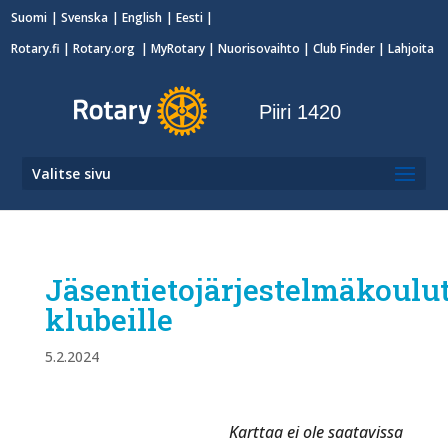
Suomi
Svenska
English
Eesti
Rotary.fi
|
Rotary.org
|
MyRotary
|
Nuorisovaihto
| Club Finder
| Lahjoita
Piiri 1420
Valitse sivu
Jäsentietojärjestelmäkoulu
klubeille
5.2.2024
Karttaa ei ole saatavissa