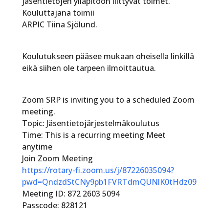
jäsentietojen ylläpitoon liittyvät toimet.
Kouluttajana toimii
ARPIC Tiina Sjölund.
Koulutukseen pääsee mukaan oheisella linkillä
eikä siihen ole tarpeen ilmoittautua.
Zoom SRP is inviting you to a scheduled Zoom
meeting.
Topic: Jäsentietojärjestelmäkoulutus
Time: This is a recurring meeting Meet
anytime
Join Zoom Meeting
https://rotary-fi.zoom.us/j/87226035094?
pwd=QndzdStCNy9pb1FVRTdmQUNlK0tHdz09
Meeting ID: 872 2603 5094
Passcode: 828121