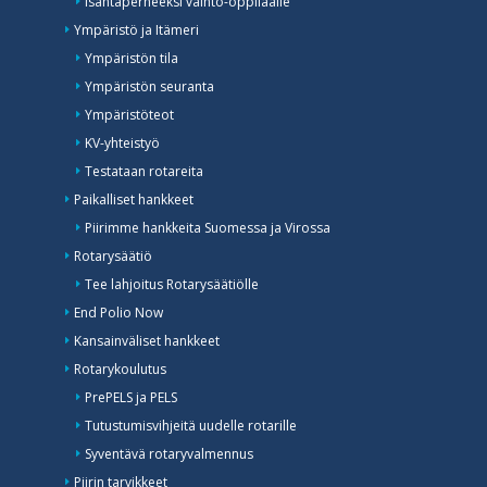
Isäntäperheeksi vaihto-oppilaalle
Ympäristö ja Itämeri
Ympäristön tila
Ympäristön seuranta
Ympäristöteot
KV-yhteistyö
Testataan rotareita
Paikalliset hankkeet
Piirimme hankkeita Suomessa ja Virossa
Rotarysäätiö
Tee lahjoitus Rotarysäätiölle
End Polio Now
Kansainväliset hankkeet
Rotarykoulutus
PrePELS ja PELS
Tutustumisvihjeitä uudelle rotarille
Syventävä rotaryvalmennus
Piirin tarvikkeet