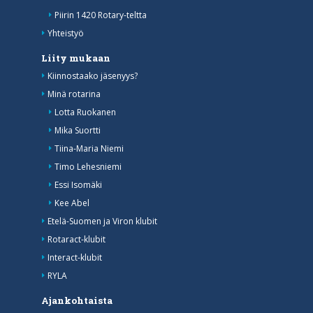
Piirin 1420 Rotary-teltta
Yhteistyö
Liity mukaan
Kiinnostaako jäsenyys?
Minä rotarina
Lotta Ruokanen
Mika Suortti
Tiina-Maria Niemi
Timo Lehesniemi
Essi Isomäki
Kee Abel
Etelä-Suomen ja Viron klubit
Rotaract-klubit
Interact-klubit
RYLA
Ajankohtaista