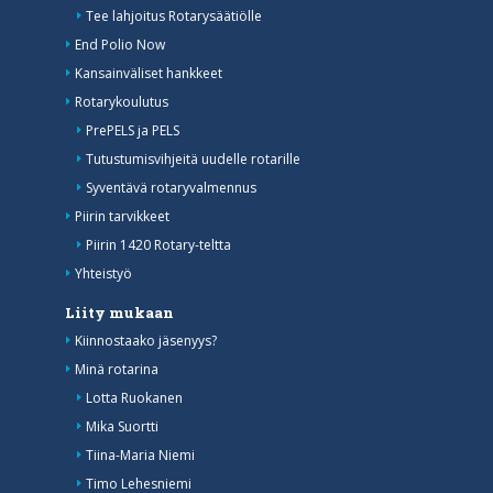
Tee lahjoitus Rotarysäätiölle
End Polio Now
Kansainväliset hankkeet
Rotarykoulutus
PrePELS ja PELS
Tutustumisvihjeitä uudelle rotarille
Syventävä rotaryvalmennus
Piirin tarvikkeet
Piirin 1420 Rotary-teltta
Yhteistyö
Liity mukaan
Kiinnostaako jäsenyys?
Minä rotarina
Lotta Ruokanen
Mika Suortti
Tiina-Maria Niemi
Timo Lehesniemi