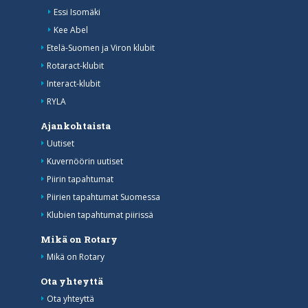
Essi Isomäki
Kee Abel
Etelä-Suomen ja Viron klubit
Rotaract-klubit
Interact-klubit
RYLA
Ajankohtaista
Uutiset
Kuvernöörin uutiset
Piirin tapahtumat
Piirien tapahtumat Suomessa
Klubien tapahtumat piirissä
Mikä on Rotary
Mikä on Rotary
Ota yhteyttä
Ota yhteyttä