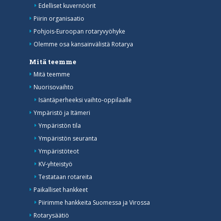
Edelliset kuvernöörit
Piirin organisaatio
Pohjois-Euroopan rotaryvyöhyke
Olemme osa kansainvälistä Rotarya
Mitä teemme
Mitä teemme
Nuorisovaihto
Isäntäperheeksi vaihto-oppilaalle
Ympäristö ja Itämeri
Ympäristön tila
Ympäristön seuranta
Ympäristöteot
KV-yhteistyö
Testataan rotareita
Paikalliset hankkeet
Piirimme hankkeita Suomessa ja Virossa
Rotarysäätiö