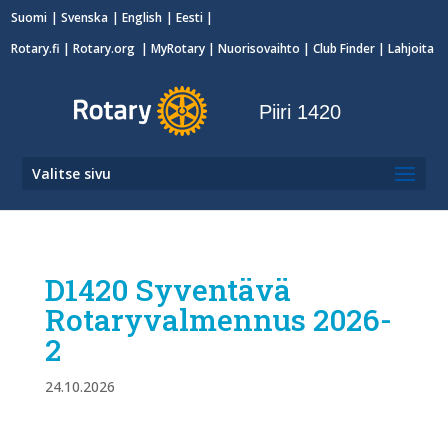
Suomi
Svenska
English
Eesti
Rotary.fi
|
Rotary.org
|
MyRotary
|
Nuorisovaihto
| Club Finder
| Lahjoita
Piiri 1420
Valitse sivu
D1420 Syventävä
Rotaryvalmennus 2026-
2
24.10.2026