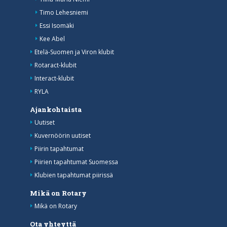
Timo Lehesniemi
Essi Isomäki
Kee Abel
Etelä-Suomen ja Viron klubit
Rotaract-klubit
Interact-klubit
RYLA
Ajankohtaista
Uutiset
Kuvernöörin uutiset
Piirin tapahtumat
Piirien tapahtumat Suomessa
Klubien tapahtumat piirissä
Mikä on Rotary
Mikä on Rotary
Ota yhteyttä