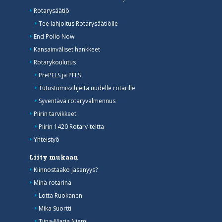
Rotarysäätiö
Tee lahjoitus Rotarysäätiölle
End Polio Now
Kansainväliset hankkeet
Rotarykoulutus
PrePELS ja PELS
Tutustumisvihjeitä uudelle rotarille
Syventävä rotaryvalmennus
Piirin tarvikkeet
Piirin 1420 Rotary-teltta
Yhteistyö
Liity mukaan
Kiinnostaako jäsenyys?
Minä rotarina
Lotta Ruokanen
Mika Suortti
Tiina-Maria Niemi