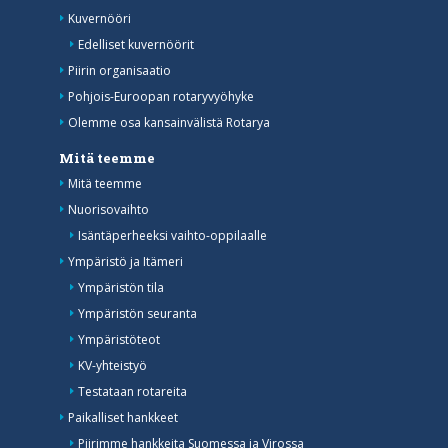
Kuvernööri
Edelliset kuvernöörit
Piirin organisaatio
Pohjois-Euroopan rotaryvyöhyke
Olemme osa kansainvälistä Rotarya
Mitä teemme
Mitä teemme
Nuorisovaihto
Isäntäperheeksi vaihto-oppilaalle
Ympäristö ja Itämeri
Ympäristön tila
Ympäristön seuranta
Ympäristöteot
KV-yhteistyö
Testataan rotareita
Paikalliset hankkeet
Piirimme hankkeita Suomessa ja Virossa