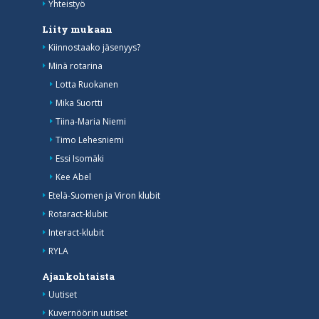
Yhteistyö
Liity mukaan
Kiinnostaako jäsenyys?
Minä rotarina
Lotta Ruokanen
Mika Suortti
Tiina-Maria Niemi
Timo Lehesniemi
Essi Isomäki
Kee Abel
Etelä-Suomen ja Viron klubit
Rotaract-klubit
Interact-klubit
RYLA
Ajankohtaista
Uutiset
Kuvernöörin uutiset