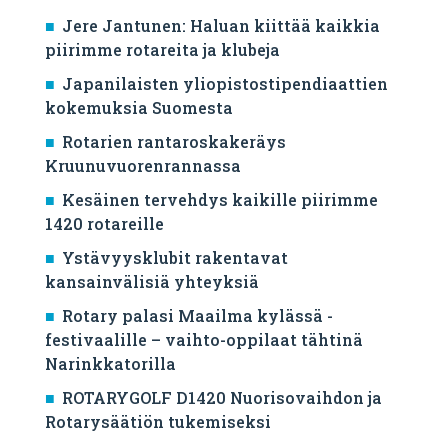
Jere Jantunen: Haluan kiittää kaikkia
piirimme rotareita ja klubeja
Japanilaisten yliopistostipendiaattien
kokemuksia Suomesta
Rotarien rantaroskakeräys
Kruunuvuorenrannassa
Kesäinen tervehdys kaikille piirimme
1420 rotareille
Ystävyysklubit rakentavat
kansainvälisiä yhteyksiä
Rotary palasi Maailma kylässä -
festivaalille – vaihto-oppilaat tähtinä
Narinkkatorilla
ROTARYGOLF D1420 Nuorisovaihdon ja
Rotarysäätiön tukemiseksi