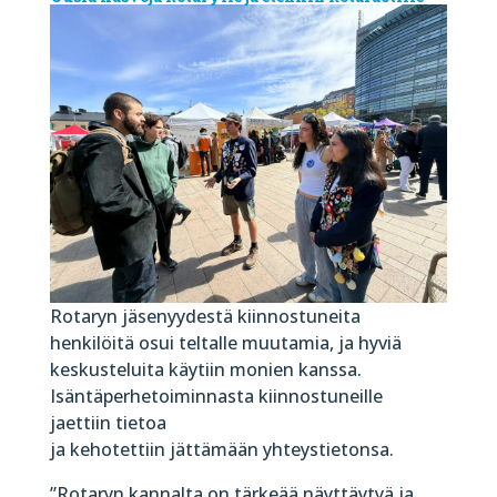
Rotaryn jäsenyydestä kiinnostuneita
henkilöitä osui teltalle muutamia, ja hyviä
keskusteluita käytiin monien kanssa.
Isäntäperhetoiminnasta kiinnostuneille
jaettiin tietoa
ja kehotettiin jättämään yhteystietonsa.
”Rotaryn kannalta on tärkeää näyttäytyä ja