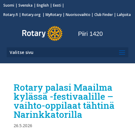
Suomi
Svenska
English
Eesti
Rotary.fi
|
Rotary.org
|
MyRotary
|
Nuorisovaihto
| Club Finder
| Lahjoita
Piiri 1420
Valitse sivu
Rotary palasi Maailma
kylässä -festivaalille –
vaihto-oppilaat tähtinä
Narinkkatorilla
26.5.2026