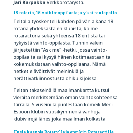
Jari Karpakka
Verkkorotarysta.
18 rotaria, 15 vaihto-oppilasta ja yksi rantapallo
Teltalla työskenteli kahden päivän aikana 18
rotaria yhdeksästä eri klubista, kolme
rotaractoria sekä yhteensä 18 entistä tai
nykyistä vaihto-oppilasta. Tunnin välein
järjestettiin ”Ask me” -hetki, jossa vaihto-
oppilaalta sai kysyä hänen kotimaastaan tai
kokemuksistaan vaihto-oppilaana. Nämä
hetket elävöittivät meininkiä ja
herättivätkiinnostusta ohikulkijoissa.
Teltan takaseinällä maailmankartta kutsui
vieraita merkitsemään oman vaihtokohteensa
tarralla. Sivuseinillä puolestaan komeili Meri-
Espoon klubin vuosikymmeniä vanhoja
klubiviirejä lähes joka maailman kolkasta.
Uusia k
asvoja Rotarylle ja etenkin Rotaractille