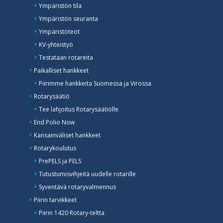
Ympäristön tila
Ympäristön seuranta
Ympäristöteot
KV-yhteistyö
Testataan rotareita
Paikalliset hankkeet
Piirimme hankkeita Suomessa ja Virossa
Rotarysäätiö
Tee lahjoitus Rotarysäätiölle
End Polio Now
Kansainväliset hankkeet
Rotarykoulutus
PrePELS ja PELS
Tutustumisvihjeitä uudelle rotarille
Syventävä rotaryvalmennus
Piirin tarvikkeet
Piirin 1420 Rotary-teltta