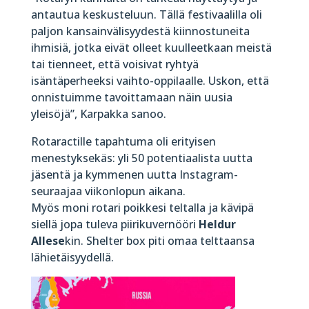
antautua keskusteluun. Tällä festivaalilla oli
paljon kansainvälisyydestä kiinnostuneita
ihmisiä, jotka eivät olleet kuulleetkaan meistä
tai tienneet, että voisivat ryhtyä
isäntäperheeksi vaihto-oppilaalle. Uskon, että
onnistuimme tavoittamaan näin uusia
yleisöjä”, Karpakka sanoo.
Rotaractille tapahtuma oli erityisen
menestyksekäs: yli 50 potentiaalista uutta
jäsentä ja kymmenen uutta Instagram-
seuraajaa viikonlopun aikana.
Myös moni rotari poikkesi teltalla ja kävipä
siellä jopa tuleva piirikuvernööri
Heldur
Allese
kin. Shelter box piti omaa telttaansa
lähietäisyydellä.