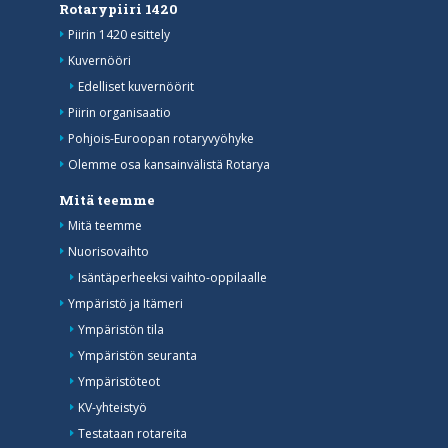
Rotarypiiri 1420
Piirin 1420 esittely
Kuvernööri
Edelliset kuvernöörit
Piirin organisaatio
Pohjois-Euroopan rotaryvyöhyke
Olemme osa kansainvälistä Rotarya
Mitä teemme
Mitä teemme
Nuorisovaihto
Isäntäperheeksi vaihto-oppilaalle
Ympäristö ja Itämeri
Ympäristön tila
Ympäristön seuranta
Ympäristöteot
KV-yhteistyö
Testataan rotareita