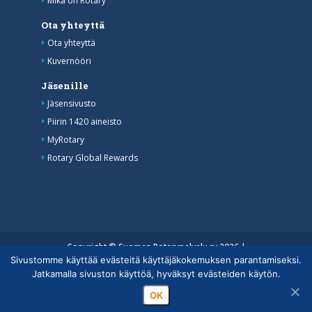
Mikä on Rotary
Ota yhteyttä
Ota yhteyttä
Kuvernööri
Jäsenille
Jäsensivusto
Piirin 1420 aineisto
MyRotary
Rotary Global Rewards
Copyright © Suomen Rotarypalvelu ry 2026 |
Sivustomme käyttää evästeitä käyttäjäkokemuksen parantamiseksi.
Jäsentietojärjestelmän tietosuojaseloste
|
Henkilötietojen
Jatkamalla sivuston käyttöä, hyväksyt evästeiden käytön.
käsittely Rotarytoiminnassa
OK