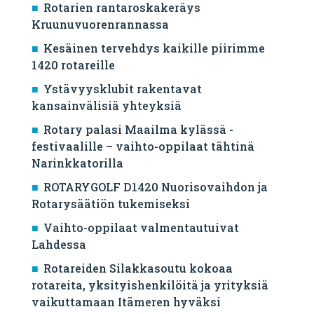
Rotarien rantaroskakeräys
Kruunuvuorenrannassa
Kesäinen tervehdys kaikille piirimme
1420 rotareille
Ystävyysklubit rakentavat
kansainvälisiä yhteyksiä
Rotary palasi Maailma kylässä -
festivaalille – vaihto-oppilaat tähtinä
Narinkkatorilla
ROTARYGOLF D1420 Nuorisovaihdon ja
Rotarysäätiön tukemiseksi
Vaihto-oppilaat valmentautuivat
Lahdessa
Rotareiden Silakkasoutu kokoaa
rotareita, yksityishenkilöitä ja yrityksiä
vaikuttamaan Itämeren hyväksi