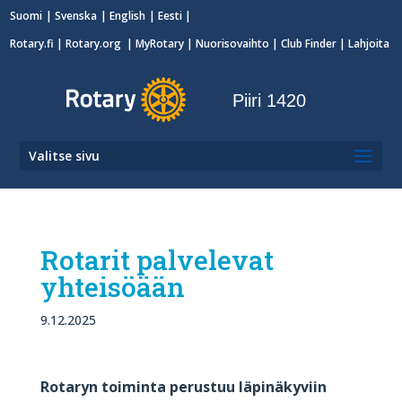
Suomi
Svenska
English
Eesti
Rotary.fi
|
Rotary.org
|
MyRotary
|
Nuorisovaihto
| Club Finder
| Lahjoita
Piiri 1420
Valitse sivu
Rotarit palvelevat
yhteisöään
9.12.2025
Rotaryn toiminta perustuu läpinäkyviin