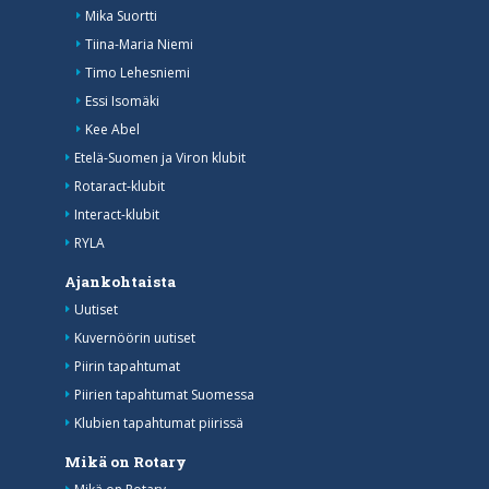
Mika Suortti
Tiina-Maria Niemi
Timo Lehesniemi
Essi Isomäki
Kee Abel
Etelä-Suomen ja Viron klubit
Rotaract-klubit
Interact-klubit
RYLA
Ajankohtaista
Uutiset
Kuvernöörin uutiset
Piirin tapahtumat
Piirien tapahtumat Suomessa
Klubien tapahtumat piirissä
Mikä on Rotary