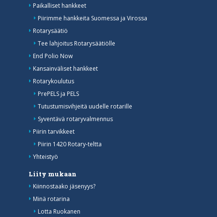
Paikalliset hankkeet
Piirimme hankkeita Suomessa ja Virossa
Rotarysäätiö
Tee lahjoitus Rotarysäätiölle
End Polio Now
Kansainväliset hankkeet
Rotarykoulutus
PrePELS ja PELS
Tutustumisvihjeitä uudelle rotarille
Syventävä rotaryvalmennus
Piirin tarvikkeet
Piirin 1420 Rotary-teltta
Yhteistyö
Liity mukaan
Kiinnostaako jäsenyys?
Minä rotarina
Lotta Ruokanen