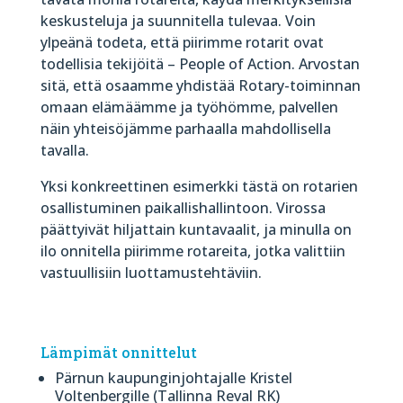
keskusteluja ja suunnitella tulevaa. Voin
ylpeänä todeta, että piirimme rotarit ovat
todellisia tekijöitä – People of Action. Arvostan
sitä, että osaamme yhdistää Rotary-toiminnan
omaan elämäämme ja työhömme, palvellen
näin yhteisöjämme parhaalla mahdollisella
tavalla.
Yksi konkreettinen esimerkki tästä on rotarien
osallistuminen paikallishallintoon. Virossa
päättyivät hiljattain kuntavaalit, ja minulla on
ilo onnitella piirimme rotareita, jotka valittiin
vastuullisiin luottamustehtäviin.
Lämpimät onnittelut
Pärnun kaupunginjohtajalle Kristel
Voltenbergille (Tallinna Reval RK)