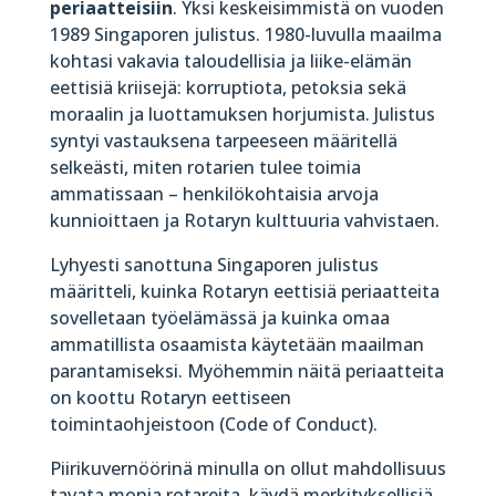
periaatteisiin
. Yksi keskeisimmistä on vuoden
1989 Singaporen julistus. 1980-luvulla maailma
kohtasi vakavia taloudellisia ja liike-elämän
eettisiä kriisejä: korruptiota, petoksia sekä
moraalin ja luottamuksen horjumista. Julistus
syntyi vastauksena tarpeeseen määritellä
selkeästi, miten rotarien tulee toimia
ammatissaan – henkilökohtaisia arvoja
kunnioittaen ja Rotaryn kulttuuria vahvistaen.
Lyhyesti sanottuna Singaporen julistus
määritteli, kuinka Rotaryn eettisiä periaatteita
sovelletaan työelämässä ja kuinka omaa
ammatillista osaamista käytetään maailman
parantamiseksi. Myöhemmin näitä periaatteita
on koottu Rotaryn eettiseen
toimintaohjeistoon (Code of Conduct).
Piirikuvernöörinä minulla on ollut mahdollisuus
tavata monia rotareita, käydä merkityksellisiä