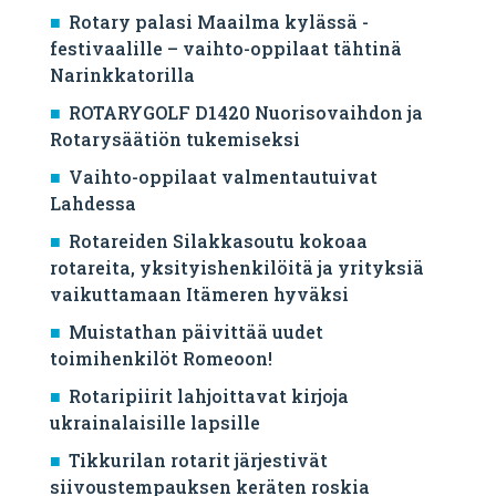
Rotary palasi Maailma kylässä -
festivaalille – vaihto-oppilaat tähtinä
Narinkkatorilla
ROTARYGOLF D1420 Nuorisovaihdon ja
Rotarysäätiön tukemiseksi
Vaihto-oppilaat valmentautuivat
Lahdessa
Rotareiden Silakkasoutu kokoaa
rotareita, yksityishenkilöitä ja yrityksiä
vaikuttamaan Itämeren hyväksi
Muistathan päivittää uudet
toimihenkilöt Romeoon!
Rotaripiirit lahjoittavat kirjoja
ukrainalaisille lapsille
Tikkurilan rotarit järjestivät
siivoustempauksen keräten roskia