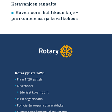
Keravanjoen rannalta
Kuvernöörin huhtikuun kirje –
piirikonferenssi ja kevätkokous
Rotarypiiri 1420
Piirin 1420 esittely
Kuvernööri
Edelliset kuvernöörit
Piirin organisaatio
Pohjois-Euroopan rotaryvyöhyke
Olemme osa kansainvälistä Rotarya