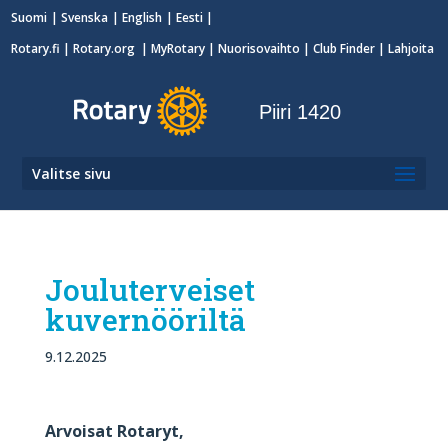
Suomi
Svenska
English
Eesti
Rotary.fi
|
Rotary.org
|
MyRotary
|
Nuorisovaihto
| Club Finder
| Lahjoita
Piiri 1420
Valitse sivu
Jouluterveiset
kuvernööriltä
9.12.2025
Arvoisat Rotaryt,