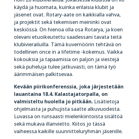
käydä ja huomata, kuinka erilaisia klubit ja
jäsenet ovat. Rotary-aate on kaikkialla vahva,
ja projektit sekä tekemisen meininki ovat
keskiössä. On hienoa olla osa Rotarya, ja koen
olevani etuoikeutettu saadessani tavata teitä
klubivierailuilla. Tämä kuvernöörin tehtävä on
todellinen once in a lifetime -kokemus. Vaikka
kokouksia ja tapaamisia on paljon ja viestejä
sekä puheluja tulee jatkuvasti, on tämä työ
äärimmäisen palkitsevaa.
Kevään piirikonferenssia, joka järjestetään
lauantaina 18.4. Kalastajatorpalla, on
valmisteltu huolella jo pitkään.
Lisätietoja
ohjelmasta ja puhujista saatte alkuvuodesta.
Luvassa on runsaasti mielenkiintoista sisältöä
sekä mukava illanvietto. Kiitos jo tässä
vaiheessa kaikille suunnitteluryhmän jäsenille.