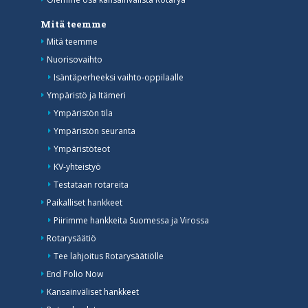
Mitä teemme
Mitä teemme
Nuorisovaihto
Isäntäperheeksi vaihto-oppilaalle
Ympäristö ja Itämeri
Ympäristön tila
Ympäristön seuranta
Ympäristöteot
KV-yhteistyö
Testataan rotareita
Paikalliset hankkeet
Piirimme hankkeita Suomessa ja Virossa
Rotarysäätiö
Tee lahjoitus Rotarysäätiölle
End Polio Now
Kansainväliset hankkeet