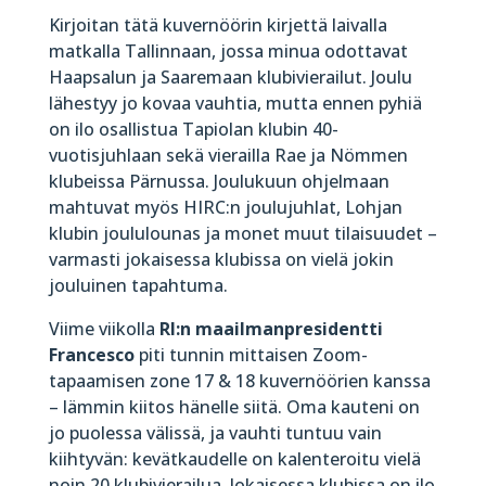
Kirjoitan tätä kuvernöörin kirjettä laivalla
matkalla Tallinnaan, jossa minua odottavat
Haapsalun ja Saaremaan klubivierailut. Joulu
lähestyy jo kovaa vauhtia, mutta ennen pyhiä
on ilo osallistua Tapiolan klubin 40-
vuotisjuhlaan sekä vierailla Rae ja Nömmen
klubeissa Pärnussa. Joulukuun ohjelmaan
mahtuvat myös HIRC:n joulujuhlat, Lohjan
klubin joululounas ja monet muut tilaisuudet –
varmasti jokaisessa klubissa on vielä jokin
jouluinen tapahtuma.
Viime viikolla
RI:n maailmanpresidentti
Francesco
piti tunnin mittaisen Zoom-
tapaamisen zone 17 & 18 kuvernöörien kanssa
– lämmin kiitos hänelle siitä. Oma kauteni on
jo puolessa välissä, ja vauhti tuntuu vain
kiihtyvän: kevätkaudelle on kalenteroitu vielä
noin 20 klubivierailua. Jokaisessa klubissa on ilo