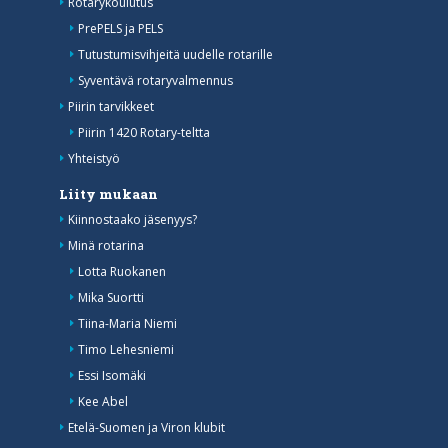
Rotarykoulutus
PrePELS ja PELS
Tutustumisvihjeitä uudelle rotarille
Syventävä rotaryvalmennus
Piirin tarvikkeet
Piirin 1420 Rotary-teltta
Yhteistyö
Liity mukaan
Kiinnostaako jäsenyys?
Minä rotarina
Lotta Ruokanen
Mika Suortti
Tiina-Maria Niemi
Timo Lehesniemi
Essi Isomäki
Kee Abel
Etelä-Suomen ja Viron klubit