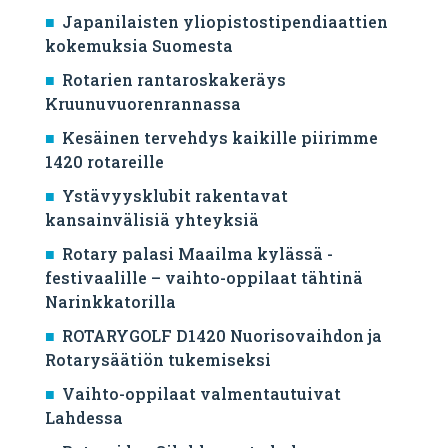
Japanilaisten yliopistostipendiaattien
kokemuksia Suomesta
Rotarien rantaroskakeräys
Kruunuvuorenrannassa
Kesäinen tervehdys kaikille piirimme
1420 rotareille
Ystävyysklubit rakentavat
kansainvälisiä yhteyksiä
Rotary palasi Maailma kylässä -
festivaalille – vaihto-oppilaat tähtinä
Narinkkatorilla
ROTARYGOLF D1420 Nuorisovaihdon ja
Rotarysäätiön tukemiseksi
Vaihto-oppilaat valmentautuivat
Lahdessa