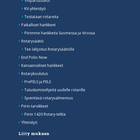
Ympäristöteot
KV-yhteistyö
Testataan rotareita
Paikalliset hankkeet
Piirimme hankkeita Suomessa ja Virossa
Rotarysäätiö
Tee lahjoitus Rotarysäätiölle
End Polio Now
Kansainväliset hankkeet
Rotarykoulutus
PrePELS ja PELS
Tutustumisvihjeitä uudelle rotarille
Syventävä rotaryvalmennus
Piirin tarvikkeet
Piirin 1420 Rotary-teltta
Yhteistyö
Liity mukaan