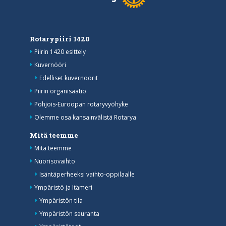
Rotarypiiri 1420
Piirin 1420 esittely
Kuvernööri
Edelliset kuvernöörit
Piirin organisaatio
Pohjois-Euroopan rotaryvyöhyke
Olemme osa kansainvälistä Rotarya
Mitä teemme
Mitä teemme
Nuorisovaihto
Isäntäperheeksi vaihto-oppilaalle
Ympäristö ja Itämeri
Ympäristön tila
Ympäristön seuranta