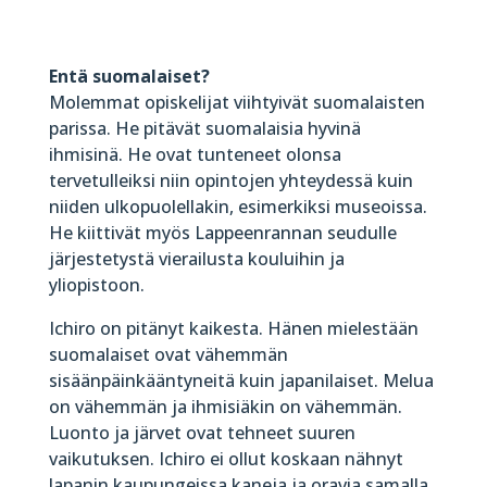
Entä suomalaiset?
Molemmat opiskelijat viihtyivät suomalaisten
parissa. He pitävät suomalaisia hyvinä
ihmisinä. He ovat tunteneet olonsa
tervetulleiksi niin opintojen yhteydessä kuin
niiden ulkopuolellakin, esimerkiksi museoissa.
He kiittivät myös Lappeenrannan seudulle
järjestetystä vierailusta kouluihin ja
yliopistoon.
Ichiro on pitänyt kaikesta. Hänen mielestään
suomalaiset ovat vähemmän
sisäänpäinkääntyneitä kuin japanilaiset. Melua
on vähemmän ja ihmisiäkin on vähemmän.
Luonto ja järvet ovat tehneet suuren
vaikutuksen. Ichiro ei ollut koskaan nähnyt
Japanin kaupungeissa kaneja ja oravia samalla