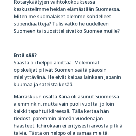
Rotarykäätyjen vaihtokokouksessa
keskustelimme heidän elämästään Suomessa.
Miten me suomalaiset olemme kohdelleet
stipendiaatteja? Tulisivatko he uudelleen
Suomeen tai suosittelisivatko Suomea muille?
Entä sää?
Säästä oli helppo aloittaa. Molemmat
opiskelijat pitivät Suomen säätä pääosin
miellyttävänä. He eivät kaipaa lainkaan Japanin
kuumaa ja sateista kesää.
Marraskuun osalta Kana oli asunut Suomessa
aiemminkin, mutta vain puoli vuotta, jolloin
kaikki tapahtui kiireessä. Tällä kertaa hän
tiedosti paremmin pimeän vuodenajan
haasteet. Ichirokaan ei erityisesti arvosta pitkiä
talvia. Tästä on helppo olla samaa mieltä.