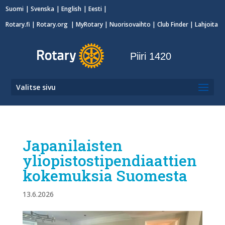
Suomi
Svenska
English
Eesti
Rotary.fi
|
Rotary.org
|
MyRotary
|
Nuorisovaihto
| Club Finder
| Lahjoita
Piiri 1420
Valitse sivu
Japanilaisten
yliopistostipendiaattien
kokemuksia Suomesta
13.6.2026