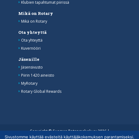
Klubien tapahtumat piirissä
Mikä on Rotary
Mikä on Rotary
Ota yhteyttä
Ota yhteyttä
Kuvernööri
Jäsenille
Jäsensivusto
Piirin 1420 aineisto
MyRotary
Rotary Global Rewards
Copyright © Suomen Rotarypalvelu ry 2026 |
Sivustomme käyttää evästeitä käyttäjäkokemuksen parantamiseksi.
Jäsentietojärjestelmän tietosuojaseloste
|
Henkilötietojen