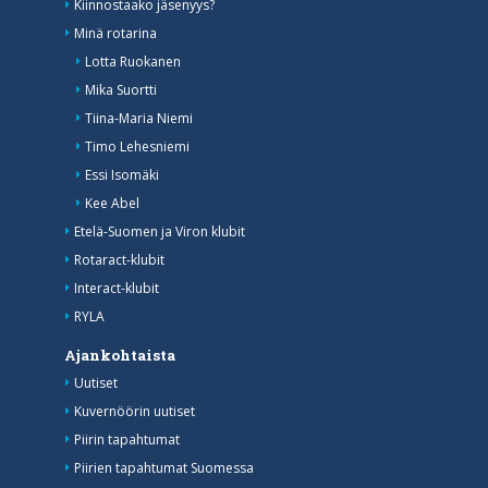
Kiinnostaako jäsenyys?
Minä rotarina
Lotta Ruokanen
Mika Suortti
Tiina-Maria Niemi
Timo Lehesniemi
Essi Isomäki
Kee Abel
Etelä-Suomen ja Viron klubit
Rotaract-klubit
Interact-klubit
RYLA
Ajankohtaista
Uutiset
Kuvernöörin uutiset
Piirin tapahtumat
Piirien tapahtumat Suomessa