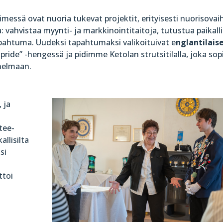
messä ovat nuoria tukevat projektit, erityisesti nuorisovai
 vahvistaa myynti- ja markkinointitaitoja, tutustua paikalli
tapahtuma. Uudeksi tapahtumaksi valikoituivat e
nglantilais
ride” -hengessä ja pidimme Ketolan strutsitilalla, joka sop
nnelmaan.
 ja
tee-
allisilta
si
ttoi