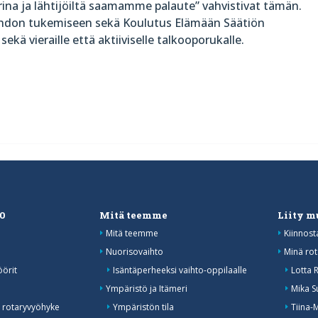
ina ja lähtijöiltä saamamme palaute” vahvistivat tämän.
hdon tukemiseen sekä Koulutus Elämään Säätiön
kä vieraille että aktiiviselle talkooporukalle.
20
Mitä teemme
Liity 
Mitä teemme
Kiinnost
Nuorisovaihto
Minä rot
öörit
Isäntäperheeksi vaihto-oppilaalle
Lotta 
o
Ympäristö ja Itämeri
Mika S
 rotaryvyöhyke
Ympäristön tila
Tiina-