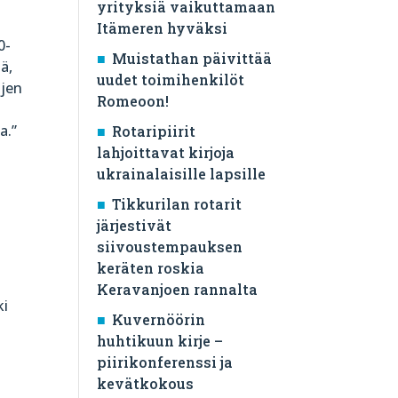
yrityksiä vaikuttamaan
Itämeren hyväksi
0-
Muistathan päivittää
ä,
uudet toimihenkilöt
ujen
Romeoon!
a.”
Rotaripiirit
lahjoittavat kirjoja
ukrainalaisille lapsille
Tikkurilan rotarit
järjestivät
siivoustempauksen
keräten roskia
ä
Keravanjoen rannalta
ki
Kuvernöörin
huhtikuun kirje –
piirikonferenssi ja
kevätkokous