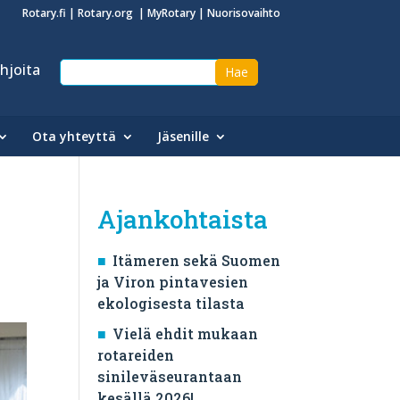
Rotary.fi
|
Rotary.org
|
MyRotary
|
Nuorisovaihto
hjoita
Ota yhteyttä
Jäsenille
Ajankohtaista
Itämeren sekä Suomen
ja Viron pintavesien
ekologisesta tilasta
Vielä ehdit mukaan
rotareiden
sinileväseurantaan
kesällä 2026!