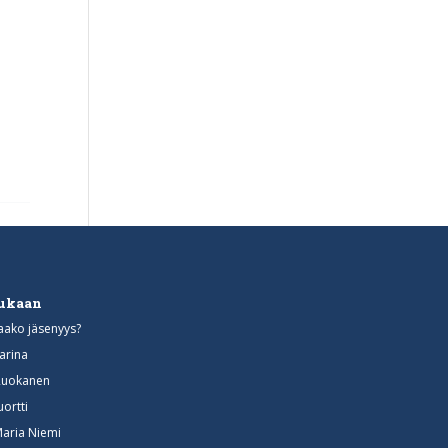
mukaan
aako jäsenyys?
arina
Ruokanen
uortti
Maria Niemi