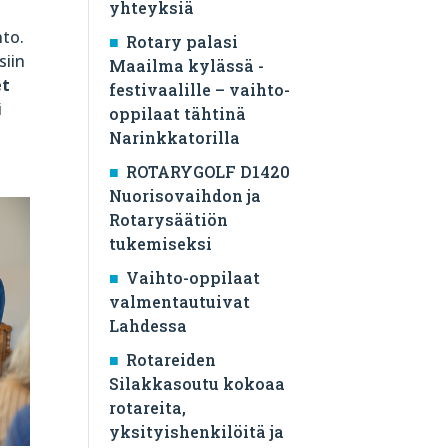
yhteyksiä
hto.
Rotary palasi
siin
Maailma kylässä -
et
festivaalille – vaihto-
i
oppilaat tähtinä
Narinkkatorilla
ROTARYGOLF D1420
Nuorisovaihdon ja
Rotarysäätiön
tukemiseksi
Vaihto-oppilaat
valmentautuivat
Lahdessa
Rotareiden
Silakkasoutu kokoaa
rotareita,
yksityishenkilöitä ja