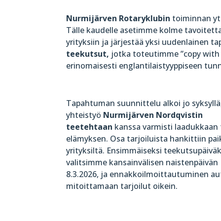
Nurmijärven Rotaryklubin
toiminnan yti
Tälle kaudelle asetimme kolme tavoitetta:
yrityksiin ja järjestää yksi uudenlainen 
teekutsut,
jotka toteutimme ”copy with p
erinomaisesti englantilaistyyppiseen tu
Tapahtuman suunnittelu alkoi jo syksyllä,
yhteistyö
Nurmijärven Nordqvistin
teetehtaan
kanssa varmisti laadukkaan 
elämyksen. Osa tarjoiluista hankittiin paik
yrityksiltä. Ensimmäiseksi teekutsupäiväk
valitsimme kansainvälisen naistenpäivän
8.3.2026, ja ennakkoilmoittautuminen au
mitoittamaan tarjoilut oikein.