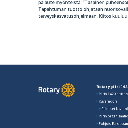
palaute myönteistä: “Tasainen puheensor
Tapahtuman tuotto ohjataan nuorisovai
terveyskasvatusohjelmaan. Kiitos kuuluu se
Rotarypiiri 14
Piirin 1420 esittely
Kuvernööri
Edelliset kuvern
Piirin organisaati
Pohjois-Euroopan