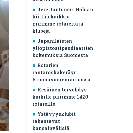
Jere Jantunen: Haluan
kiittää kaikkia
piirimme rotareita ja
klubeja
Japanilaisten
yliopistostipendiaattien
kokemuksia Suomesta
Rotarien
rantaroskakeräys
Kruunuvuorenrannassa
Kesäinen tervehdys
kaikille piirimme 1420
rotareille
Ystävyysklubit
rakentavat
kansainvälisiä