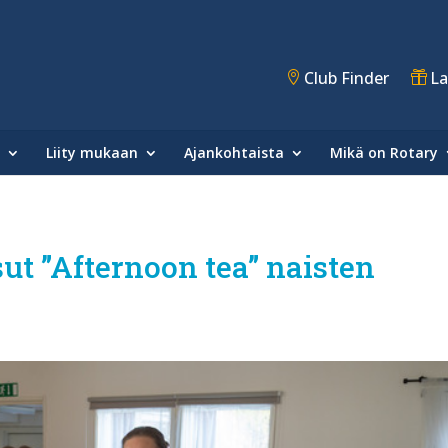
Club Finder
La
Liity mukaan
Ajankohtaista
Mikä on Rotary
sut ”Afternoon tea” naisten