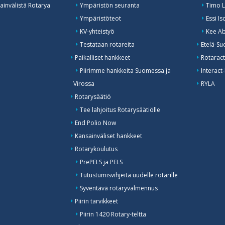
invälistä Rotarya
Ympäristön seuranta
Timo L
Ympäristöteot
Essi I
KV-yhteistyö
Kee Ab
Testataan rotareita
Etelä-Su
Paikalliset hankkeet
Rotaract
Piirimme hankkeita Suomessa ja
Interact-
Virossa
RYLA
Rotarysäätiö
Tee lahjoitus Rotarysäätiölle
End Polio Now
Kansainväliset hankkeet
Rotarykoulutus
PrePELS ja PELS
Tutustumisvihjeitä uudelle rotarille
Syventävä rotaryvalmennus
Piirin tarvikkeet
Piirin 1420 Rotary-teltta