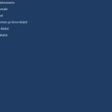
ehesniemi
somäki
el
omen ja Viron klubit
-klubit
klubit