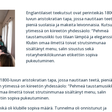
Englantilaiset teekutsut ovat perinteikäs 180
luvun aristokratian tapa, jossa nautitaan teet
pieniä suolaisia ja makeita leivonnaisia. Kuts
ytimessä on kiireetön yhdessäolo: “Pehmeä
taustamusiikki tuo tilaan lämpöä ja eleganssi
Klubin omaa ilmettä toivat strutsinmunaa
sisältänyt menu, salin sisustus sekä
rotaryhenkilökunnan etikettiin sopiva
pukeutuminen.
 1800-luvun aristokratian tapa, jossa nautitaan teetä, pieni
jen ytimessä on kiireetön yhdessäolo: “Pehmeä taustamusiik
omaa ilmettä toivat strutsinmunaa sisältänyt menu, salin
ttiin sopiva pukeutuminen.
 mikä oli klubille sopiva määrä. Tunnelma oli onnistunut ja