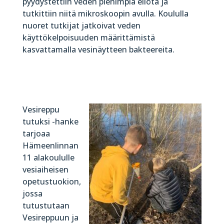
pyydystettiin veden pienimpiä eliötä ja
tutkittiin niitä mikroskoopin avulla. Koululla
nuoret tutkijat jatkoivat veden
käyttökelpoisuuden määrittämistä
kasvattamalla vesinäytteen bakteereita.
Vesireppu
tutuksi -hanke
tarjoaa
Hämeenlinnan
11 alakoululle
vesiaiheisen
opetustuokion,
jossa
tutustutaan
Vesireppuun ja