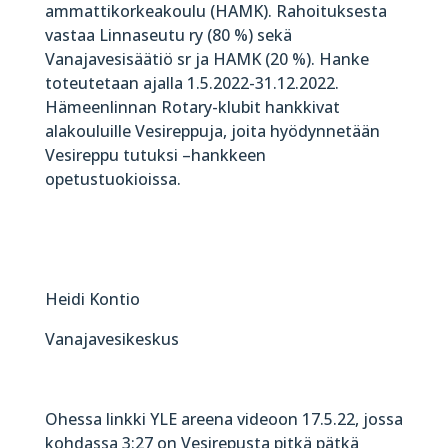
ammattikorkeakoulu (HAMK). Rahoituksesta
vastaa Linnaseutu ry (80 %) sekä
Vanajavesisäätiö sr ja HAMK (20 %). Hanke
toteutetaan ajalla 1.5.2022-31.12.2022.
Hämeenlinnan Rotary-klubit hankkivat
alakouluille Vesireppuja, joita hyödynnetään
Vesireppu tutuksi –hankkeen
opetustuokioissa.
Heidi Kontio
Vanajavesikeskus
Ohessa linkki YLE areena videoon 17.5.22, jossa
kohdassa 3:27 on Vesirepusta pitkä pätkä