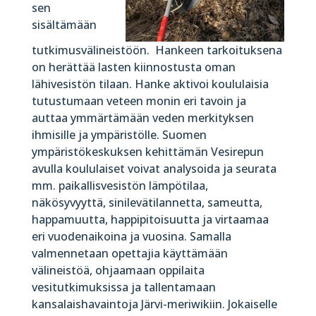
sen
sisältämään
tutkimusvälineistöön. Hankeen tarkoituksena
on herättää lasten kiinnostusta oman
lähivesistön tilaan. Hanke aktivoi koululaisia
tutustumaan veteen monin eri tavoin ja
auttaa ymmärtämään veden merkityksen
ihmisille ja ympäristölle. Suomen
ympäristökeskuksen kehittämän Vesirepun
avulla koululaiset voivat analysoida ja seurata
mm. paikallisvesistön lämpötilaa,
näkösyvyyttä, sinilevätilannetta, sameutta,
happamuutta, happipitoisuutta ja virtaamaa
eri vuodenaikoina ja vuosina. Samalla
valmennetaan opettajia käyttämään
välineistöä, ohjaamaan oppilaita
vesitutkimuksissa ja tallentamaan
kansalaishavaintoja Järvi-meriwikiin. Jokaiselle