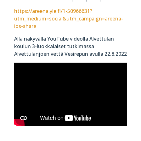
https://areena.yle.fi/1-50966631?
utm_medium=social&utm_campaign=areena-
ios-share
Alla näkyvällä YouTube videolla Alvettulan
koulun 3-luokkalaiset tutkimassa
Alvettulanjoen vettä Vesirepun avulla 22.8.2022