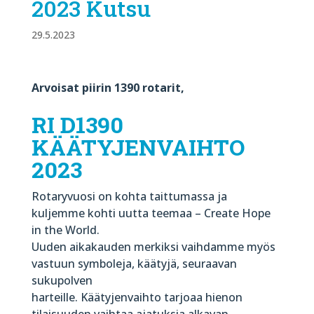
2023 Kutsu
29.5.2023
Arvoisat piirin 1390 rotarit,
RI D1390
KÄÄTYJENVAIHTO
2023
Rotaryvuosi on kohta taittumassa ja
kuljemme kohti uutta teemaa – Create Hope
in the World.
Uuden aikakauden merkiksi vaihdamme myös
vastuun symboleja, käätyjä, seuraavan
sukupolven
harteille. Käätyjenvaihto tarjoaa hienon
tilaisuuden vaihtaa ajatuksia alkavan