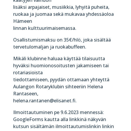
lisäksi arpajaiset, musiikkia, lyhyitä puheita,
ruokaa ja juomaa sekä mukavaa yhdessäoloa
Hämeen
linnan kulttuurimaisemassa.
Osallistumismaksu on 35€/hlö, joka sisältää
tervetulomaljan ja ruokabuffeen.
Mikäli klubinne haluaa käyttää tilaisuutta
hyväksi huomionosoitusten jakamiseen tai
rotariasioista
tiedottamiseen, pyydän ottamaan yhteyttä
Aulangon Rotaryklubin sihteeriin Helena
Rantaseen,
helena.rantanen@elisanet.fi.
Ilmoittautuminen pe 9.6.2023 mennessä:
GoogleForms kautta alla linkkinä näkyvän
kutsun sisältämän ilmoittautumislinkin linkin