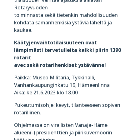
Rotaryvuoden
toiminnasta sekä tietenkin mahdollisuuden
kohdata samanhenkisiä ystäviä läheltä ja
kaukaa.
Käätyjenvaihtotilaisuuteen ovat
lämpimästi tervetulleita kaikki piirin 1390
rotarit
avec sekä rotarihenkiset ystävänne!
Paikka: Museo Militaria, Tykkihalli,
Vanhankaupunginkatu 19, Hämeenlinna
Aika: ke 21.6.2023 klo 18.00
Pukeutumisohje: kevyt, tilanteeseen sopivan
rotarillinen.
Ohjelmassa on virallisten Vanaja-Häme
alueen(-) presidenttien ja piirikuvernöörin
käätyjen vaihdon