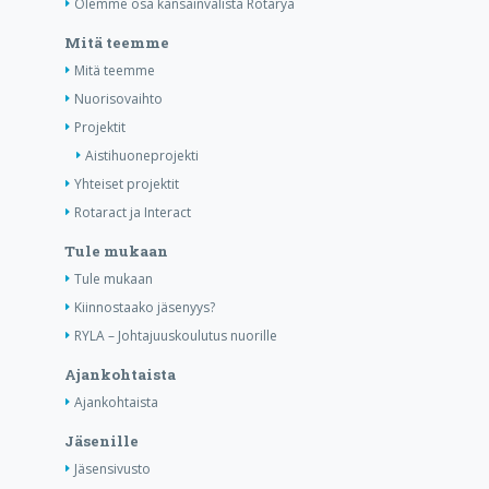
Olemme osa kansainvälistä Rotarya
Mitä teemme
Mitä teemme
Nuorisovaihto
Projektit
Aistihuoneprojekti
Yhteiset projektit
Rotaract ja Interact
Tule mukaan
Tule mukaan
Kiinnostaako jäsenyys?
RYLA – Johtajuuskoulutus nuorille
Ajankohtaista
Ajankohtaista
Jäsenille
Jäsensivusto