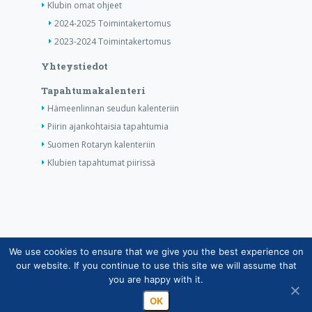
Klubin omat ohjeet
2024-2025 Toimintakertomus
2023-2024 Toimintakertomus
Yhteystiedot
Tapahtumakalenteri
Hämeenlinnan seudun kalenteriin
Piirin ajankohtaisia tapahtumia
Suomen Rotaryn kalenteriin
Klubien tapahtumat piirissä
We use cookies to ensure that we give you the best experience on
Copyright © Suomen Rotarypalvelu ry 2026 |
our website. If you continue to use this site we will assume that
Jäsentietojärjestelmän tietosuojaseloste
|
Henkilötietojen
you are happy with it.
käsittely Rotarytoiminnassa
OK