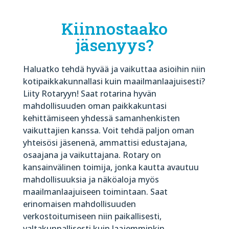
Kiinnostaako
jäsenyys?
Haluatko tehdä hyvää ja vaikuttaa asioihin niin
kotipaikkakunnallasi kuin maailmanlaajuisesti?
Liity Rotaryyn! Saat rotarina hyvän
mahdollisuuden oman paikkakuntasi
kehittämiseen yhdessä samanhenkisten
vaikuttajien kanssa. Voit tehdä paljon oman
yhteisösi jäsenenä, ammattisi edustajana,
osaajana ja vaikuttajana. Rotary on
kansainvälinen toimija, jonka kautta avautuu
mahdollisuuksia ja näköaloja myös
maailmanlaajuiseen toimintaan. Saat
erinomaisen mahdollisuuden
verkostoitumiseen niin paikallisesti,
valtakunnallisesti kuin laajemminkin.