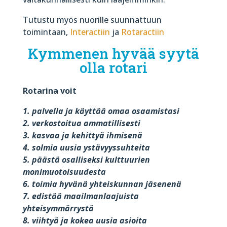
Tutustu myös nuorille suunnattuun
toimintaan,
Interactiin
ja
Rotaractiin
Kymmenen hyvää syytä
olla rotari
Rotarina voit
1. palvella ja käyttää omaa osaamistasi
2. verkostoitua ammatillisesti
3. kasvaa ja kehittyä ihmisenä
4. solmia uusia ystävyyssuhteita
5. päästä osalliseksi kulttuurien
monimuotoisuudesta
6. toimia hyvänä yhteiskunnan jäsenenä
7. edistää maailmanlaajuista
yhteisymmärrystä
8. viihtyä ja kokea uusia asioita