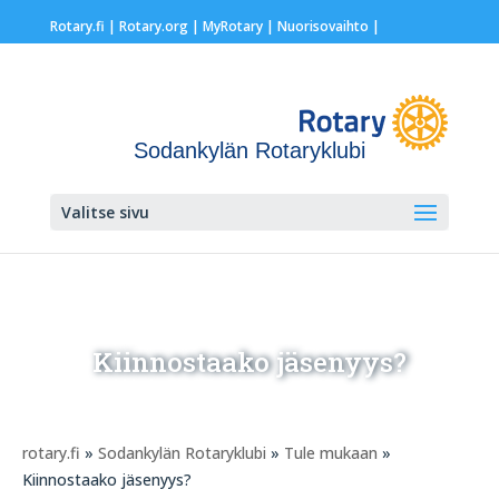
Rotary.fi
|
Rotary.org
|
MyRotary |
Nuorisovaihto
|
Sodankylän Rotaryklubi
Valitse sivu
Kiinnostaako jäsenyys?
rotary.fi
»
Sodankylän Rotaryklubi
»
Tule mukaan
»
Kiinnostaako jäsenyys?