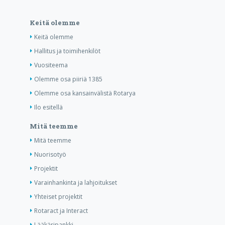
Keitä olemme
Keitä olemme
Hallitus ja toimihenkilöt
Vuositeema
Olemme osa piiriä 1385
Olemme osa kansainvälistä Rotarya
Ilo esitellä
Mitä teemme
Mitä teemme
Nuorisotyö
Projektit
Varainhankinta ja lahjoitukset
Yhteiset projektit
Rotaract ja Interact
Lääkäripankki