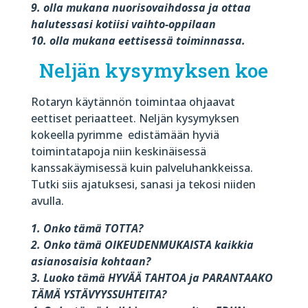
9. olla mukana nuorisovaihdossa ja ottaa
halutessasi kotiisi vaihto-oppilaan
10. olla mukana eettisessä toiminnassa.
Neljän kysymyksen koe
Rotaryn käytännön toimintaa ohjaavat
eettiset periaatteet. Neljän kysymyksen
kokeella pyrimme
edistämään hyviä
toimintatapoja niin keskinäisessä
kanssakäymisessä kuin palveluhankkeissa.
Tutki siis ajatuksesi, sanasi ja tekosi niiden
avulla.
1. Onko tämä TOTTA?
2. Onko tämä OIKEUDENMUKAISTA kaikkia
asianosaisia kohtaan?
3. Luoko tämä HYVÄÄ TAHTOA ja PARANTAAKO
TÄMÄ YSTÄVYYSSUHTEITA?