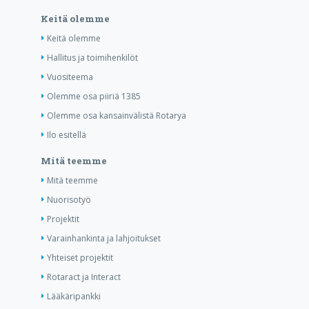
Keitä olemme
Keitä olemme
Hallitus ja toimihenkilöt
Vuositeema
Olemme osa piiriä 1385
Olemme osa kansainvälistä Rotarya
Ilo esitellä
Mitä teemme
Mitä teemme
Nuorisotyö
Projektit
Varainhankinta ja lahjoitukset
Yhteiset projektit
Rotaract ja Interact
Lääkäripankki