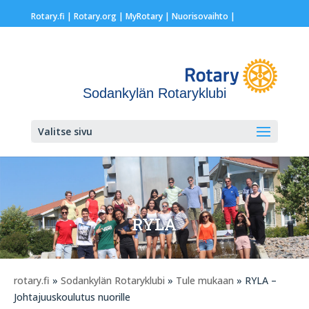
Rotary.fi
|
Rotary.org
|
MyRotary |
Nuorisovaihto
|
Sodankylän Rotaryklubi
Valitse sivu
RYLA
rotary.fi
»
Sodankylän Rotaryklubi
»
Tule mukaan
» RYLA –
Johtajuuskoulutus nuorille