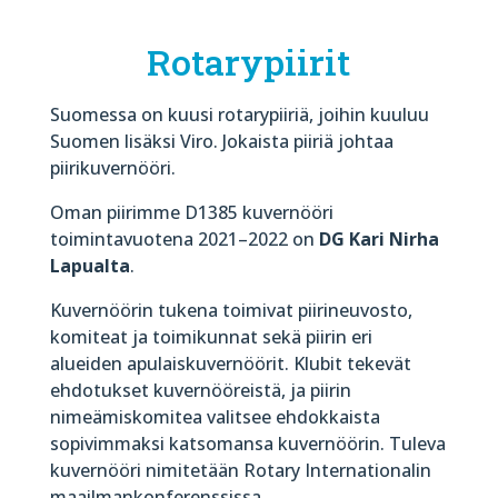
Rotarypiirit
Suomessa on kuusi rotarypiiriä, joihin kuuluu
Suomen lisäksi Viro. Jokaista piiriä johtaa
piirikuvernööri.
Oman piirimme D1385 kuvernööri
toimintavuotena 2021–2022 on
DG Kari Nirha
Lapualta
.
Kuvernöörin tukena toimivat piirineuvosto,
komiteat ja toimikunnat sekä piirin eri
alueiden apulaiskuvernöörit. Klubit tekevät
ehdotukset kuvernööreistä, ja piirin
nimeämiskomitea valitsee ehdokkaista
sopivimmaksi katsomansa kuvernöörin. Tuleva
kuvernööri nimitetään Rotary Internationalin
maailmankonferenssissa.