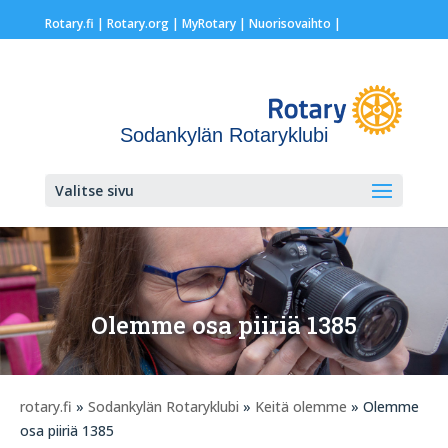
Rotary.fi
|
Rotary.org
|
MyRotary |
Nuorisovaihto
|
Sodankylän Rotaryklubi
Valitse sivu
Olemme osa piiriä 1385
rotary.fi
»
Sodankylän Rotaryklubi
»
Keitä olemme
» Olemme
osa piiriä 1385