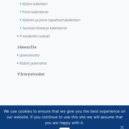
Klubin kalenteri
Piirin kalenteriin
Klubien ja piirin tapahtumakalenteri
Suomen Rotaryn kalenteriin
Presidentin uutiset
Jäsenille
Jäsensivusto
Klubin jäsensivut
Yhteystiedot
We use cookies to ensure that we give you the best experience on
Copyright © Suomen Rotarypalvelu ry 2026 |
our website. If you continue to use this site we will assume that
Jäsentietojärjestelmän tietosuojaseloste
|
Henkilötietojen
you are happy with it.
käsittely Rotarytoiminnassa