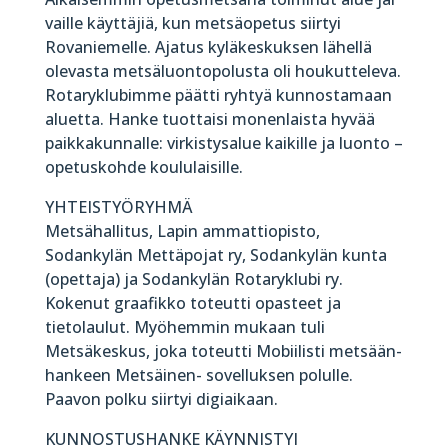
vaille käyttäjiä, kun metsäopetus siirtyi
Rovaniemelle. Ajatus kyläkeskuksen lähellä
olevasta metsäluontopolusta oli houkutteleva.
Rotaryklubimme päätti ryhtyä kunnostamaan
aluetta. Hanke tuottaisi monenlaista hyvää
paikkakunnalle: virkistysalue kaikille ja luonto –
opetuskohde koululaisille.
YHTEISTYÖRYHMÄ
Metsähallitus, Lapin ammattiopisto,
Sodankylän Mettäpojat ry, Sodankylän kunta
(opettaja) ja Sodankylän Rotaryklubi ry.
Kokenut graafikko toteutti opasteet ja
tietolaulut. Myöhemmin mukaan tuli
Metsäkeskus, joka toteutti Mobiilisti metsään-
hankeen Metsäinen- sovelluksen polulle.
Paavon polku siirtyi digiaikaan.
KUNNOSTUSHANKE KÄYNNISTYI