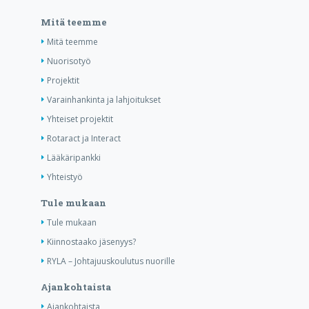
Mitä teemme
Mitä teemme
Nuorisotyö
Projektit
Varainhankinta ja lahjoitukset
Yhteiset projektit
Rotaract ja Interact
Lääkäripankki
Yhteistyö
Tule mukaan
Tule mukaan
Kiinnostaako jäsenyys?
RYLA – Johtajuuskoulutus nuorille
Ajankohtaista
Ajankohtaista