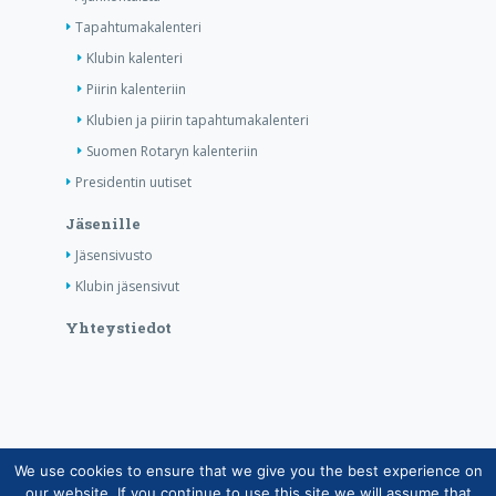
Tapahtumakalenteri
Klubin kalenteri
Piirin kalenteriin
Klubien ja piirin tapahtumakalenteri
Suomen Rotaryn kalenteriin
Presidentin uutiset
Jäsenille
Jäsensivusto
Klubin jäsensivut
Yhteystiedot
We use cookies to ensure that we give you the best experience on
Copyright © Suomen Rotarypalvelu ry 2026 |
our website. If you continue to use this site we will assume that