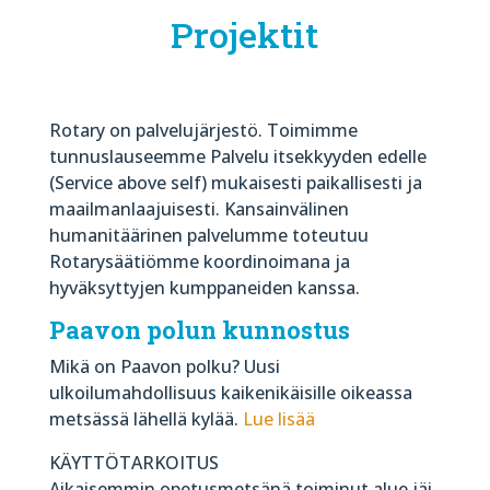
Projektit
Rotary on palvelujärjestö. Toimimme
tunnuslauseemme Palvelu itsekkyyden edelle
(Service above self) mukaisesti paikallisesti ja
maailmanlaajuisesti. Kansainvälinen
humanitäärinen palvelumme toteutuu
Rotarysäätiömme koordinoimana ja
hyväksyttyjen kumppaneiden kanssa.
Paavon polun kunnostus
Mikä on Paavon polku? Uusi
ulkoilumahdollisuus kaikenikäisille oikeassa
metsässä lähellä kylää.
Lue lisää
KÄYTTÖTARKOITUS
Aikaisemmin opetusmetsänä toiminut alue jäi