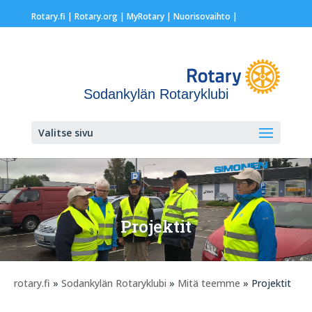
Rotary.fi
|
Rotary.org
|
MyRotary |
Nuorisovaihto
|
Sodankylän Rotaryklubi
Valitse sivu
Projektit
rotary.fi
»
Sodankylän Rotaryklubi
»
Mitä teemme
» Projektit