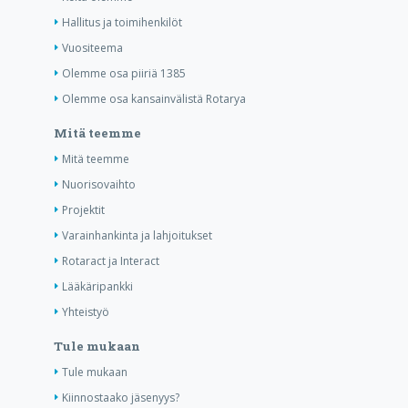
Hallitus ja toimihenkilöt
Vuositeema
Olemme osa piiriä 1385
Olemme osa kansainvälistä Rotarya
Mitä teemme
Mitä teemme
Nuorisovaihto
Projektit
Varainhankinta ja lahjoitukset
Rotaract ja Interact
Lääkäripankki
Yhteistyö
Tule mukaan
Tule mukaan
Kiinnostaako jäsenyys?