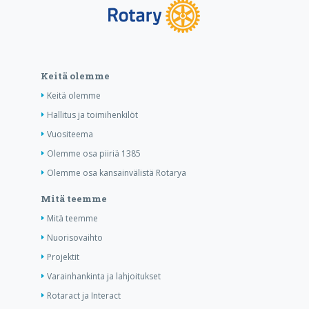
Keitä olemme
Keitä olemme
Hallitus ja toimihenkilöt
Vuositeema
Olemme osa piiriä 1385
Olemme osa kansainvälistä Rotarya
Mitä teemme
Mitä teemme
Nuorisovaihto
Projektit
Varainhankinta ja lahjoitukset
Rotaract ja Interact