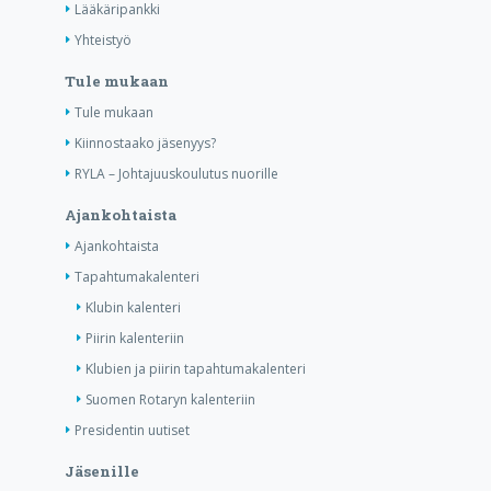
Lääkäripankki
Yhteistyö
Tule mukaan
Tule mukaan
Kiinnostaako jäsenyys?
RYLA – Johtajuuskoulutus nuorille
Ajankohtaista
Ajankohtaista
Tapahtumakalenteri
Klubin kalenteri
Piirin kalenteriin
Klubien ja piirin tapahtumakalenteri
Suomen Rotaryn kalenteriin
Presidentin uutiset
Jäsenille