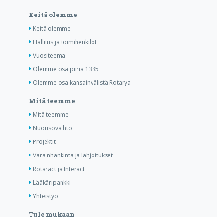
Keitä olemme
Keitä olemme
Hallitus ja toimihenkilöt
Vuositeema
Olemme osa piiriä 1385
Olemme osa kansainvälistä Rotarya
Mitä teemme
Mitä teemme
Nuorisovaihto
Projektit
Varainhankinta ja lahjoitukset
Rotaract ja Interact
Lääkäripankki
Yhteistyö
Tule mukaan