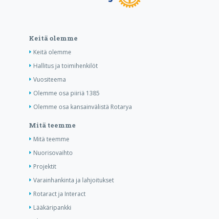
Keitä olemme
Keitä olemme
Hallitus ja toimihenkilöt
Vuositeema
Olemme osa piiriä 1385
Olemme osa kansainvälistä Rotarya
Mitä teemme
Mitä teemme
Nuorisovaihto
Projektit
Varainhankinta ja lahjoitukset
Rotaract ja Interact
Lääkäripankki