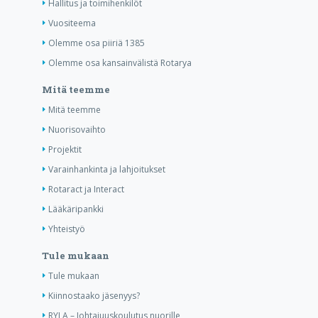
Hallitus ja toimihenkilöt
Vuositeema
Olemme osa piiriä 1385
Olemme osa kansainvälistä Rotarya
Mitä teemme
Mitä teemme
Nuorisovaihto
Projektit
Varainhankinta ja lahjoitukset
Rotaract ja Interact
Lääkäripankki
Yhteistyö
Tule mukaan
Tule mukaan
Kiinnostaako jäsenyys?
RYLA – Johtajuuskoulutus nuorille