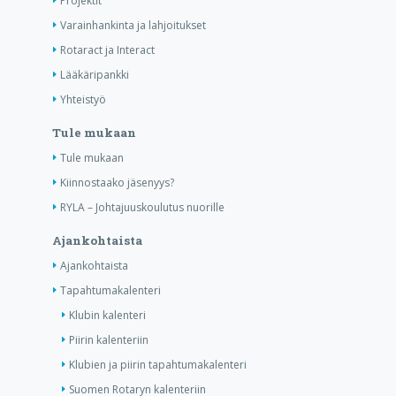
Projektit
Varainhankinta ja lahjoitukset
Rotaract ja Interact
Lääkäripankki
Yhteistyö
Tule mukaan
Tule mukaan
Kiinnostaako jäsenyys?
RYLA – Johtajuuskoulutus nuorille
Ajankohtaista
Ajankohtaista
Tapahtumakalenteri
Klubin kalenteri
Piirin kalenteriin
Klubien ja piirin tapahtumakalenteri
Suomen Rotaryn kalenteriin