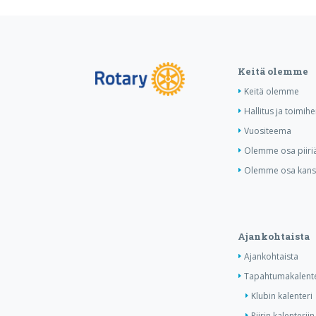
Keitä olemme
Keitä olemme
Hallitus ja toimihe
Vuositeema
Olemme osa piiri
Olemme osa kansa
Ajankohtaista
Ajankohtaista
Tapahtumakalente
Klubin kalenteri
Piirin kalenteriin