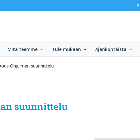
R
Mitä teemme
Tule mukaan
Ajankohtaista
kous Ohjelman suunnittelu
an suunnittelu