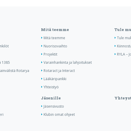
Mitä teemme
Tule m
Mitä teemme
Tule mu
nkilöt
Nuorisovaihto
Kiinnost
Projektit
RYLA – J
ä 1385
Varainhankinta ja lahjoitukset
invälistä Rotarya
Rotaract ja Interact
Lääkäripankki
Yhteistyö
Jäsenille
Yhteyst
Jäsensivusto
ri
Klubin omat ohjeet