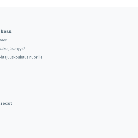
ukaan
kaan
aako jäsenyys?
ohtajuuskoulutus nuorille
iedot