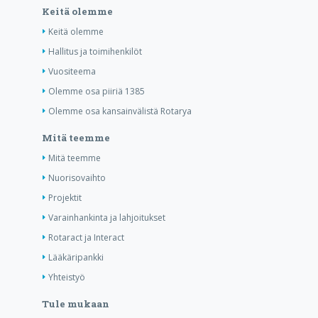
Keitä olemme
Keitä olemme
Hallitus ja toimihenkilöt
Vuositeema
Olemme osa piiriä 1385
Olemme osa kansainvälistä Rotarya
Mitä teemme
Mitä teemme
Nuorisovaihto
Projektit
Varainhankinta ja lahjoitukset
Rotaract ja Interact
Lääkäripankki
Yhteistyö
Tule mukaan