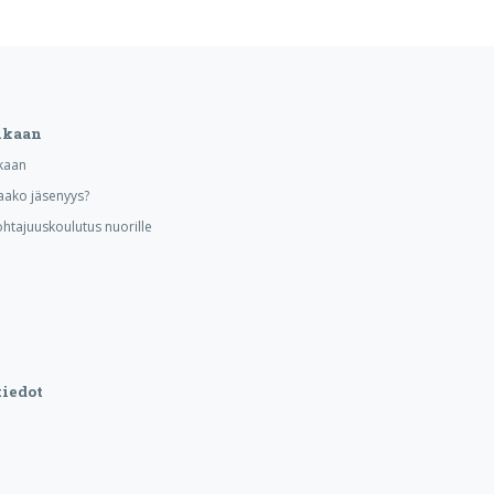
ukaan
kaan
aako jäsenyys?
ohtajuuskoulutus nuorille
iedot