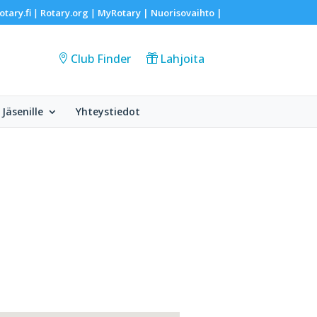
otary.fi
Rotary.org
MyRotary |
Nuorisovaihto
|
|
|
Club Finder
Lahjoita
Jäsenille
Yhteystiedot