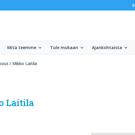
R
Mitä teemme
Tule mukaan
Ajankohtaista
ous / Mikko Laitila
 Laitila