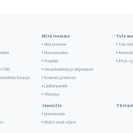
Mitä teemme
Tule m
Mitä teemme
Tule mu
nkilöt
Nuorisovaihto
Kiinnost
Projektit
RYLA – J
ä 1385
Varainhankinta ja lahjoitukset
invälistä Rotarya
Rotaract ja Interact
Lääkäripankki
Yhteistyö
Jäsenille
Yhteyst
Jäsensivusto
ri
Klubin omat ohjeet