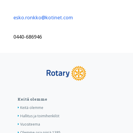
esko.ronkko@kotinet.com
0440-686946
Keitä olemme
Keitä olemme
Hallitus ja toimihenkilöt
Vuositeema
Olemme osa piiriä 1385