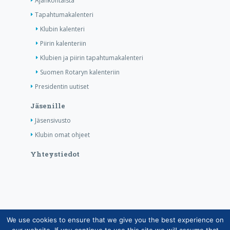
Ajankohtaista
Tapahtumakalenteri
Klubin kalenteri
Piirin kalenteriin
Klubien ja piirin tapahtumakalenteri
Suomen Rotaryn kalenteriin
Presidentin uutiset
Jäsenille
Jäsensivusto
Klubin omat ohjeet
Yhteystiedot
We use cookies to ensure that we give you the best experience on
Copyright © Suomen Rotarypalvelu ry 2026 |