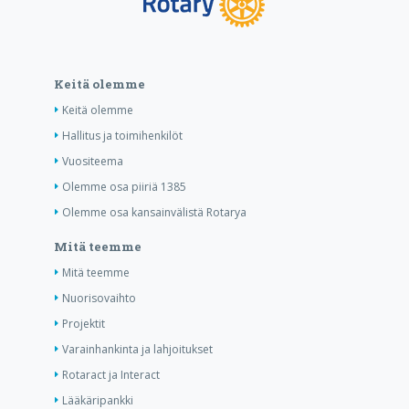
Keitä olemme
Keitä olemme
Hallitus ja toimihenkilöt
Vuositeema
Olemme osa piiriä 1385
Olemme osa kansainvälistä Rotarya
Mitä teemme
Mitä teemme
Nuorisovaihto
Projektit
Varainhankinta ja lahjoitukset
Rotaract ja Interact
Lääkäripankki