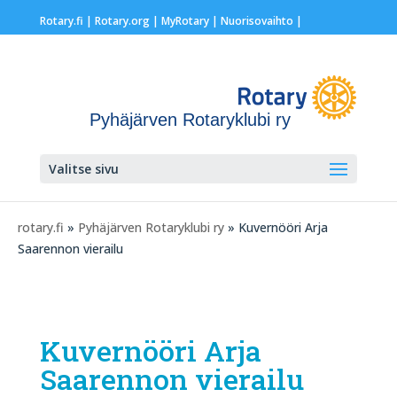
Rotary.fi
|
Rotary.org
|
MyRotary |
Nuorisovaihto
|
Pyhäjärven Rotaryklubi ry
Valitse sivu
rotary.fi
»
Pyhäjärven Rotaryklubi ry
» Kuvernööri Arja
Saarennon vierailu
Kuvernööri Arja
Saarennon vierailu