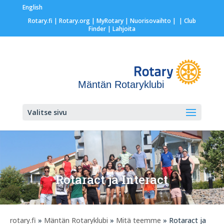
English
Rotary.fi
|
Rotary.org
|
MyRotary |
Nuorisovaihto
|
| Club
Finder
| Lahjoita
Mäntän Rotaryklubi
Valitse sivu
Rotaract ja Interact
rotary.fi
»
Mäntän Rotaryklubi
»
Mitä teemme
» Rotaract ja