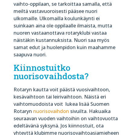
vaihto-oppilaan, se tarkoittaa samalla, että
meiltä vastavuoroisesti pääsee nuori
ulkomaille. Ulkomailla koulunkäynti ei
suinkaan aina ole oppilaalle ilmaista, mutta
nuoren vastaanottava rotaryklubi vastaa
näistäkin kustannuksista. Nuori saa myös
samat edut ja huolenpidon kuin maahamme
saapuva nuori.
Kiinnostuitko
nuorisovaihdosta?
Rotaryn kautta voit päästä vuosivaihtoon,
kesävaihtoon tai leirivaihtoon. Näistä eri
vaihtomuodoista voit
lukea lisää Suomen
Rotaryn
nuorisovaihdon
sivuilta.
Hakuaika
seuraavan vuoden vaihtoihin on vaihtovuotta
edeltävänä syksynä. Jos kiinnostuit, ota
yhteyttä klubimme nuorisovaihtoasiamieheen