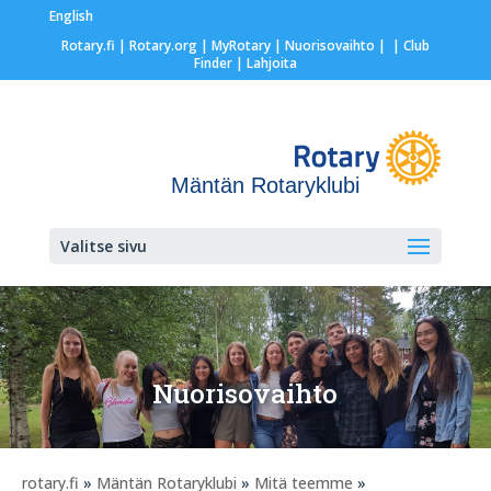
English
Rotary.fi
|
Rotary.org
|
MyRotary |
Nuorisovaihto
|
| Club
Finder
| Lahjoita
Mäntän Rotaryklubi
Valitse sivu
Nuorisovaihto
rotary.fi
»
Mäntän Rotaryklubi
»
Mitä teemme
»