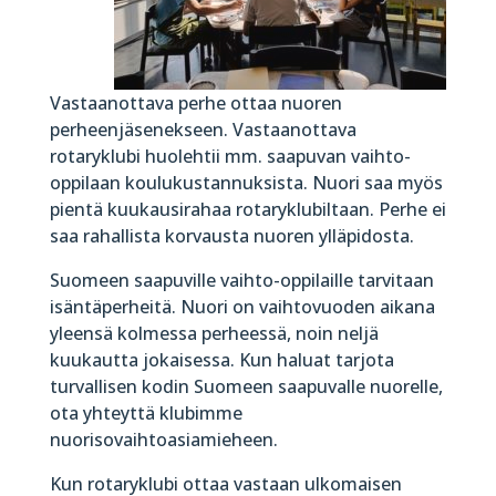
Vastaanottava perhe ottaa nuoren
perheenjäsenekseen. Vastaanottava
rotaryklubi huolehtii mm. saapuvan vaiht
o-
oppil
aan koulukustannuksista. Nuori saa myös
pientä kuukausirahaa rotaryklubiltaan. Perhe ei
saa rahallista korvausta n
uoren ylläpidosta.
Suomeen saapuville vaihto-oppilaille tarvitaan
isäntäperheitä. Nuori on vaihtovuoden aikana
yleensä kolmessa perheessä, noin neljä
kuukautta jokaisessa. Kun haluat tarjota
turvallisen kodin Suomeen saapuvalle nuorelle,
ota yhteyttä klubimme
nuorisovaihtoasiamieheen.
Kun rotaryklubi ottaa vastaan ulkomaisen