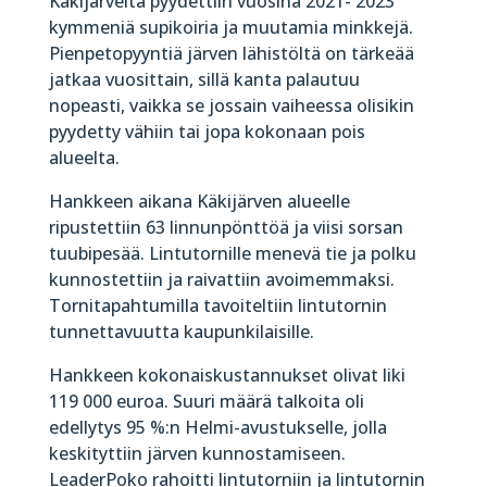
Käkijärveltä pyydettiin vuosina 2021- 2023
kymmeniä supikoiria ja muutamia minkkejä.
Pienpetopyyntiä järven lähistöltä on tärkeää
jatkaa vuosittain, sillä kanta palautuu
nopeasti, vaikka se jossain vaiheessa olisikin
pyydetty vähiin tai jopa kokonaan pois
alueelta.
Hankkeen aikana Käkijärven alueelle
ripustettiin 63 linnunpönttöä ja viisi sorsan
tuubipesää. Lintutornille menevä tie ja polku
kunnostettiin ja raivattiin avoimemmaksi.
Tornitapahtumilla tavoiteltiin lintutornin
tunnettavuutta kaupunkilaisille.
Hankkeen kokonaiskustannukset olivat liki
119 000 euroa. Suuri määrä talkoita oli
edellytys 95 %:n Helmi-avustukselle, jolla
keskityttiin järven kunnostamiseen.
LeaderPoko rahoitti lintutorniin ja lintutornin