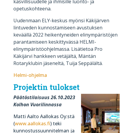
kasvillisuudelle ja ihmisille luonto- ja
opetuskohteena.
Uudenmaan ELY-keskus myönsi Käkijärven
lintuveden kunnostamiseen avustuksen
keväällä 2022 heikentyneiden elinympäristöjen
parantamiseen keskittyvässä HELMI-
elinympäristöohjelmassa. Lisätietoa Pro
Käkijärvi hankkeen vetäjältä, Mäntän
Rotaryklubin jäseneltä, Tuija Seppälältä.
Helmi-ohjelma
Projektin tulokset
Päätöstilaisuus 26.10.2023
Kolhon Vuorilinnassa
Matti Aalto Aallokas Oy:stä
(
www.aallokas.fi
)
teki
kunnostussuunnitelman ja