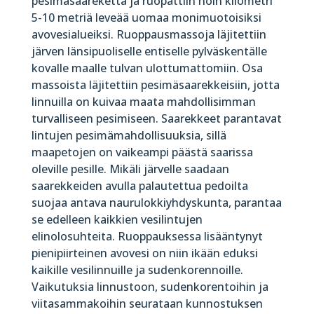
pesimäsaareketta ja ruopattiin noin kilometri
5-10 metriä leveää uomaa monimuotoisiksi
avovesialueiksi. Ruoppausmassoja läjitettiin
järven länsipuoliselle entiselle pylväskentälle
kovalle maalle tulvan ulottumattomiin. Osa
massoista läjitettiin pesimäsaarekkeisiin, jotta
linnuilla on kuivaa maata mahdollisimman
turvalliseen pesimiseen. Saarekkeet parantavat
lintujen pesimämahdollisuuksia, sillä
maapetojen on vaikeampi päästä saarissa
oleville pesille. Mikäli järvelle saadaan
saarekkeiden avulla palautettua pedoilta
suojaa antava naurulokkiyhdyskunta, parantaa
se edelleen kaikkien vesilintujen
elinolosuhteita. Ruoppauksessa lisääntynyt
pienipiirteinen avovesi on niin ikään eduksi
kaikille vesilinnuille ja sudenkorennoille.
Vaikutuksia linnustoon, sudenkorentoihin ja
viitasammakoihin seurataan kunnostuksen