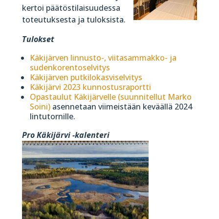
kertoi päätöstilaisuudessa
toteutuksesta ja tuloksista.
Tulokset
Käkijärven linnusto-, viitasammakko- ja
sudenkorentoselvitys
Käkijärven putkilokasviselvitys
Käkijärvi 2023 kunnostusraportti
Opastaulut Käkijärvelle (suunnitellut Marko
Soini)
asennetaan viimeistään keväällä 2024
lintutornille.
Pro Käkijärvi -kalenteri