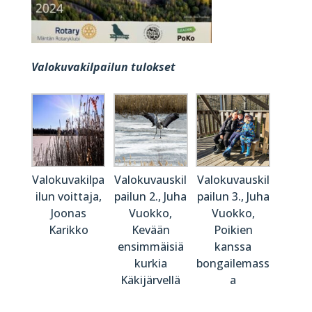
Valokuvakilpailun tulokset
Valokuvakilpa
Valokuvauskil
Valokuvauskil
ilun voittaja,
pailun 2., Juha
pailun 3., Juha
Joonas
Vuokko,
Vuokko,
Karikko
Kevään
Poikien
ensimmäisiä
kanssa
kurkia
bongailemass
Käkijärvellä
a