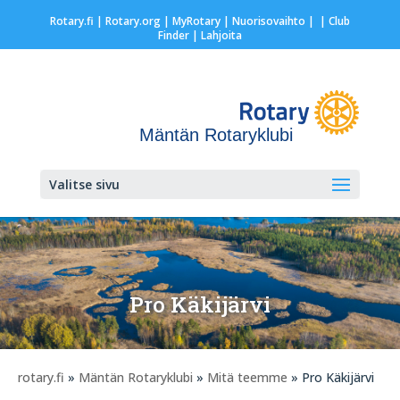
Rotary.fi
|
Rotary.org
|
MyRotary |
Nuorisovaihto
|
| Club
Finder
| Lahjoita
Mäntän Rotaryklubi
Valitse sivu
Pro Käkijärvi
rotary.fi
»
Mäntän Rotaryklubi
»
Mitä teemme
» Pro Käkijärvi