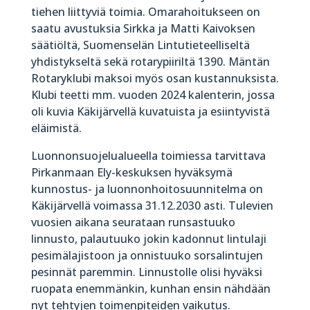
tiehen liittyviä toimia. Omarahoitukseen on
saatu avustuksia Sirkka ja Matti Kaivoksen
säätiöltä, Suomenselän Lintutieteelliseltä
yhdistykseltä sekä rotarypiiriltä 1390. Mäntän
Rotaryklubi maksoi myös osan kustannuksista.
Klubi teetti mm. vuoden 2024 kalenterin, jossa
oli kuvia Käkijärvellä kuvatuista ja esiintyvistä
eläimistä.
Luonnonsuojelualueella toimiessa tarvittava
Pirkanmaan Ely-keskuksen hyväksymä
kunnostus- ja luonnonhoitosuunnitelma on
Käkijärvellä voimassa 31.12.2030 asti. Tulevien
vuosien aikana seurataan runsastuuko
linnusto, palautuuko jokin kadonnut lintulaji
pesimälajistoon ja onnistuuko sorsalintujen
pesinnät paremmin. Linnustolle olisi hyväksi
ruopata enemmänkin, kunhan ensin nähdään
nyt tehtyjen toimenpiteiden vaikutus.