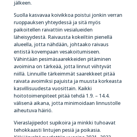
jälkeen.
Suolla kasvavaa koivikkoa poistui jonkin verran
ruoppauksen yhteydessä ja sitä myös
paikoitellen raivattiin vesialueiden
läheisyydestä. Raivausta kokeiltiin pienellä
alueella, jotta nähdään, johtaako raivaus
entistä kovempaan vesakoitumiseen.
Vähintään pesimäsaarekkeiden pitäminen
avoimina on tärkeää, jotta linnut viihtyvät
niillä. Linnuille tärkeimmät saarekkeet pitää
raivata avoimiksi pajuista ja muusta korkeasta
kasvillisuudesta vuosittain. Kaikki
hoitotoimenpiteet pitää tehdä 1.9. – 14.4.
välisenä aikana, jotta minimoidaan linnustolle
aiheutuva häiriö.
Vieraslajipedot supikoira ja minkki tuhoavat
tehokkaasti lintujen pesiä ja poikasia.