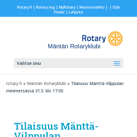
Rotary.fi
|
Rotary.org
|
MyRotary |
Nuorisovaihto
|
| Club
Finder
| Lahjoita
Mäntän Rotaryklubi
Valitse sivu
rotary.fi
»
Mäntän Rotaryklubi
» Tilaisuus Mänttä-Vilppulan
minimetsässä 31.5. klo 17.00
Tilaisuus Mänttä-
Vilppulan