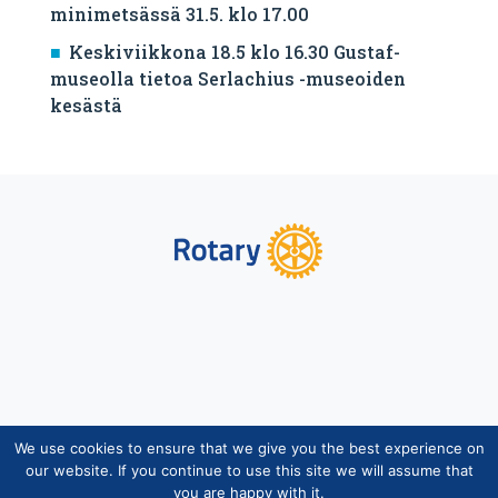
minimetsässä 31.5. klo 17.00
Keskiviikkona 18.5 klo 16.30 Gustaf-
museolla tietoa Serlachius -museoiden
kesästä
We use cookies to ensure that we give you the best experience on
Copyright © Suomen Rotarypalvelu ry 2026 |
our website. If you continue to use this site we will assume that
Jäsentietojärjestelmän tietosuojaseloste
|
Henkilötietojen
you are happy with it.